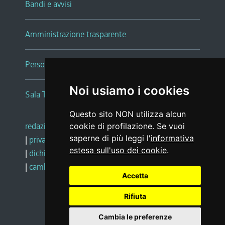
Bandi e avvisi
Amministrazione trasparente
Persone e Uffici
Noi usiamo i cookies
Sala Tiziano Tessitori
Questo sito NON utilizza alcun
redazione web
|
note legali
|
glossario
cookie di profilazione. Se vuoi
saperne di più leggi l'
informativa
|
privacy
|
social media policy
estesa sull'uso dei cookie
.
|
dichiarazione di accessibilità
|
feedback
|
cambio preferenze cookie
Accetta
Rifiuta
Realizzato da
Cambia le preferenze