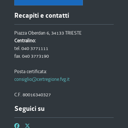
Recapiti e contatti
Piazza Oberdan 6, 34133 TRIESTE
Centralino:
tel. 040 3771111
fax. 040 3773190
Posta certificata:
consiglio@certregione.fvg.it
C.F. 80016340327
Seguici su