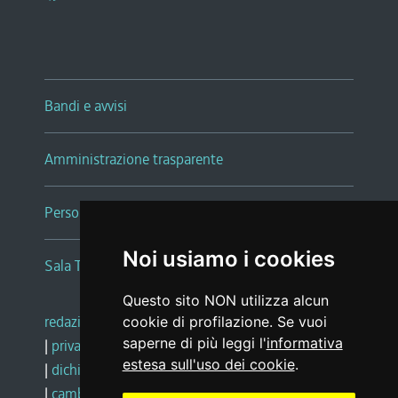
Bandi e avvisi
Amministrazione trasparente
Persone e Uffici
Noi usiamo i cookies
Sala Tiziano Tessitori
Questo sito NON utilizza alcun
redazione web
|
note legali
|
glossario
cookie di profilazione. Se vuoi
saperne di più leggi l'
informativa
|
privacy
|
social media policy
estesa sull'uso dei cookie
.
|
dichiarazione di accessibilità
|
feedback
|
cambio preferenze cookie