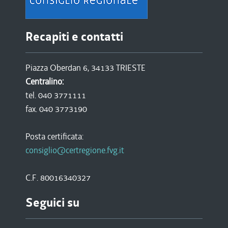
Recapiti e contatti
Piazza Oberdan 6, 34133 TRIESTE
Centralino:
tel. 040 3771111
fax. 040 3773190
Posta certificata:
consiglio@certregione.fvg.it
C.F. 80016340327
Seguici su