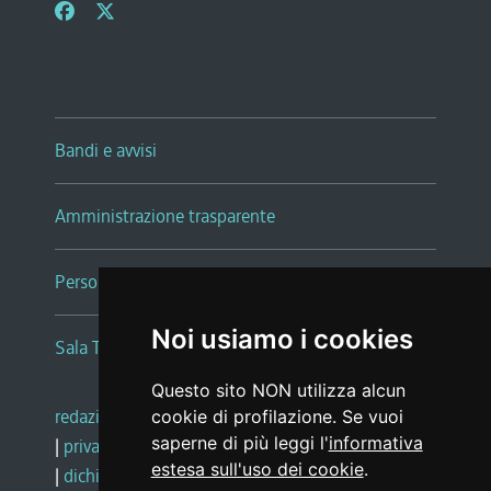
Bandi e avvisi
Amministrazione trasparente
Persone e Uffici
Noi usiamo i cookies
Sala Tiziano Tessitori
Questo sito NON utilizza alcun
redazione web
|
note legali
|
glossario
cookie di profilazione. Se vuoi
saperne di più leggi l'
informativa
|
privacy
|
social media policy
estesa sull'uso dei cookie
.
|
dichiarazione di accessibilità
|
feedback