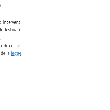
i
d interventi
li destinate
9
.
 di cui all'
 della
legge