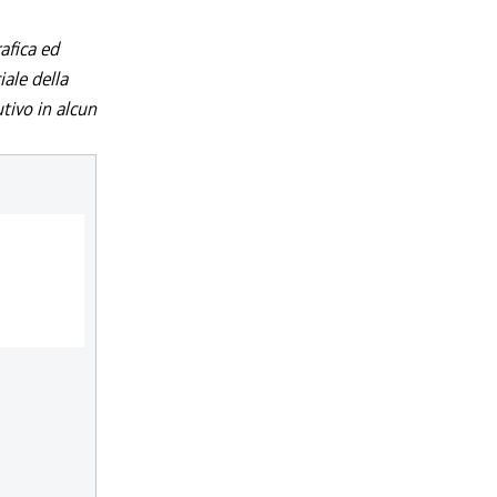
afica ed
iale della
utivo in alcun