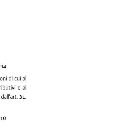
994
ni di cui al
ibutivi e ai
all'art. 31,
010