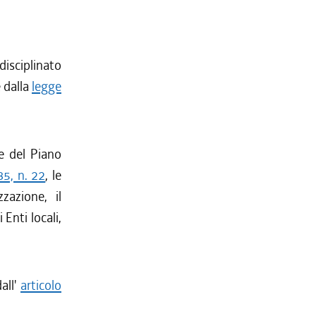
disciplinato
 dalla
legge
re del Piano
5, n. 22
, le
zazione, il
Enti locali,
all'
articolo