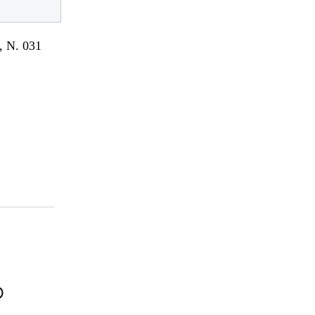
 N. 031
O