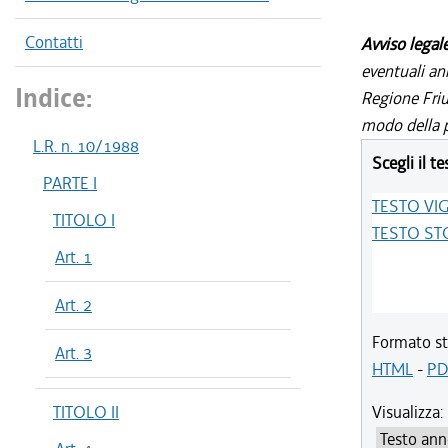
Contatti
Avviso legal
eventuali an
Indice:
Regione Friul
modo della p
L.R. n. 10/1988
Scegli il te
PARTE I
TESTO VI
TITOLO I
TESTO ST
Art. 1
Art. 2
Formato st
Art. 3
HTML
-
PD
TITOLO II
Visualizza: