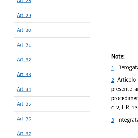
Art. 28
Art. 29
Art. 30
Art. 31
Note:
Art. 32
1
Derogata
Art. 33
2
Articolo
presente ar
Art. 34
procediment
Art. 35
c. 2, L.R. 
Art. 36
3
Integrata
Art. 37