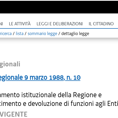
NI
LE ATTIVITÀ
LEGGI E DELIBERAZIONI
IL CITTADINO
ricerca
/
lista
/
sommario legge
/
dettaglio legge
gionali
egionale
9 marzo 1988
, n.
10
amento istituzionale della Regione e
imento e devoluzione di funzioni agli Enti 
 VIGENTE