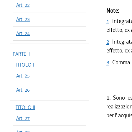
Art. 22
Note:
Art. 23
1
Integrat
effetto, ex
Art. 24
2
Integrat
effetto, ex
PARTE II
3
Comma 1 
TITOLO I
Art. 25
Art. 26
1.
Sono ese
realizzazio
TITOLO II
per l' acqui
Art. 27