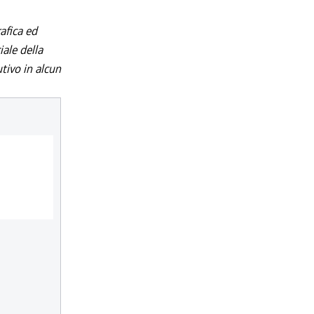
afica ed
iale della
utivo in alcun