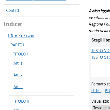
Contatti
Avviso legal
eventuali an
Indice:
Regione Friul
modo della p
L.R. n. 10/1988
Scegli il te
PARTE I
TESTO VI
TITOLO I
TESTO ST
Art. 1
Art. 2
Formato st
Art. 3
HTML
-
PD
TITOLO II
Visualizza: