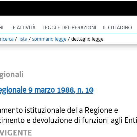
NI
LE ATTIVITÀ
LEGGI E DELIBERAZIONI
IL CITTADINO
ricerca
/
lista
/
sommario legge
/
dettaglio legge
gionali
egionale
9 marzo 1988
, n.
10
amento istituzionale della Regione e
imento e devoluzione di funzioni agli Enti 
 VIGENTE