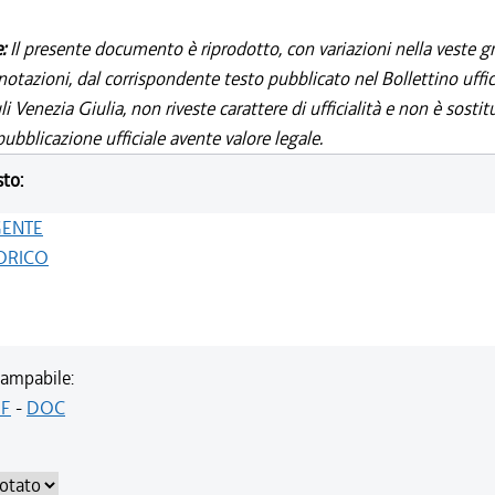
e:
Il presente documento è riprodotto, con variazioni nella veste gr
notazioni, dal corrispondente testo pubblicato nel Bollettino uffic
i Venezia Giulia, non riveste carattere di ufficialità e non è sostit
ubblicazione ufficiale avente valore legale.
sto:
GENTE
ORICO
ampabile:
F
-
DOC