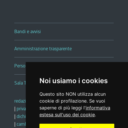
Bandi e avvisi
Amministrazione trasparente
Persone e Uffici
Noi usiamo i cookies
Sala Tiziano Tessitori
Questo sito NON utilizza alcun
redazione web
|
note legali
|
glossario
cookie di profilazione. Se vuoi
saperne di più leggi l'
informativa
|
privacy
|
social media policy
estesa sull'uso dei cookie
.
|
dichiarazione di accessibilità
|
feedback
|
cambio preferenze cookie