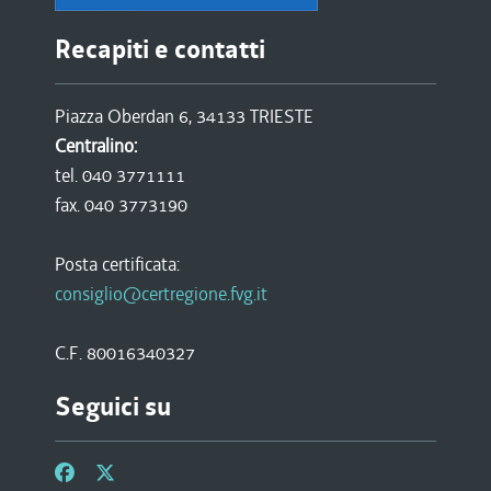
Recapiti e contatti
Piazza Oberdan 6, 34133 TRIESTE
Centralino:
tel. 040 3771111
fax. 040 3773190
Posta certificata:
consiglio@certregione.fvg.it
C.F. 80016340327
Seguici su