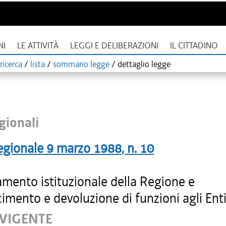
NI
LE ATTIVITÀ
LEGGI E DELIBERAZIONI
IL CITTADINO
ricerca
/
lista
/
sommario legge
/
dettaglio legge
gionali
egionale
9 marzo 1988
, n.
10
amento istituzionale della Regione e
imento e devoluzione di funzioni agli Enti 
 VIGENTE