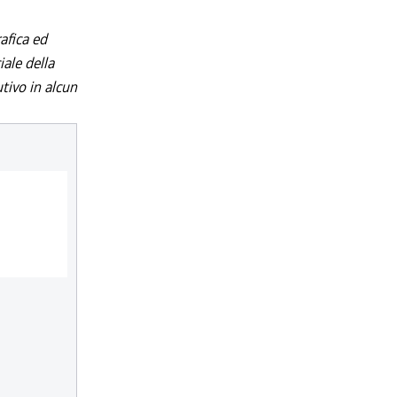
afica ed
iale della
utivo in alcun