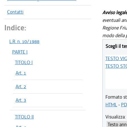
Contatti
Avviso legal
eventuali an
Indice:
Regione Friul
modo della p
L.R. n. 10/1988
Scegli il te
PARTE I
TESTO VI
TITOLO I
TESTO ST
Art. 1
Art. 2
Formato st
Art. 3
HTML
-
PD
TITOLO II
Visualizza: