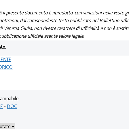
e:
Il presente documento è riprodotto, con variazioni nella veste gr
notazioni, dal corrispondente testo pubblicato nel Bollettino uffic
i Venezia Giulia, non riveste carattere di ufficialità e non è sostit
ubblicazione ufficiale avente valore legale.
sto:
GENTE
ORICO
ampabile:
F
-
DOC