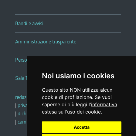
Bandi e avvisi
Amministrazione trasparente
Persone e Uffici
Noi usiamo i cookies
Sala Tiziano Tessitori
Questo sito NON utilizza alcun
redazione web
|
note legali
|
glossario
cookie di profilazione. Se vuoi
saperne di più leggi l'
informativa
|
privacy
|
social media policy
estesa sull'uso dei cookie
.
|
dichiarazione di accessibilità
|
feedback
|
cambio preferenze cookie
Accetta