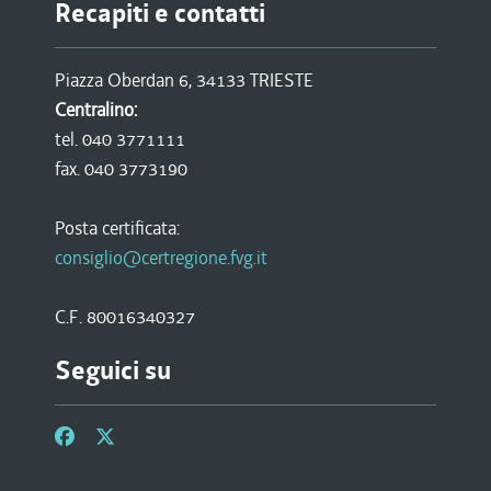
Recapiti e contatti
Piazza Oberdan 6, 34133 TRIESTE
Centralino:
tel. 040 3771111
fax. 040 3773190
Posta certificata:
consiglio@certregione.fvg.it
C.F. 80016340327
Seguici su