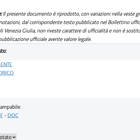
e:
Il presente documento è riprodotto, con variazioni nella veste gr
notazioni, dal corrispondente testo pubblicato nel Bollettino uffic
i Venezia Giulia, non riveste carattere di ufficialità e non è sostit
ubblicazione ufficiale avente valore legale.
sto:
GENTE
ORICO
ampabile:
F
-
DOC