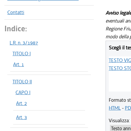
Contatti
Avviso legal
eventuali an
Indice:
Regione Friul
modo della p
L.R. n. 3/1987
Scegli il te
TITOLO I
TESTO VI
Art. 1
TESTO ST
TITOLO II
CAPO I
Formato st
Art. 2
HTML
-
PD
Art. 3
Visualizza: