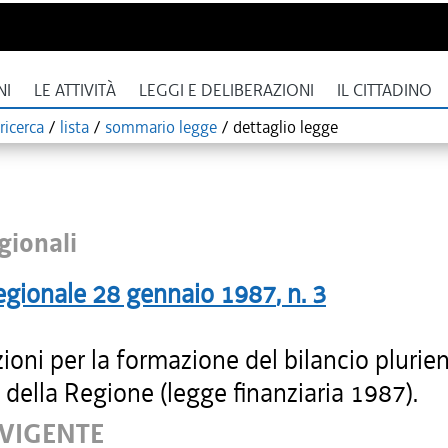
NI
LE ATTIVITÀ
LEGGI E DELIBERAZIONI
IL CITTADINO
ricerca
/
lista
/
sommario legge
/
dettaglio legge
gionali
egionale
28 gennaio 1987
, n.
3
ioni per la formazione del bilancio plurie
della Regione (legge finanziaria 1987).
 VIGENTE