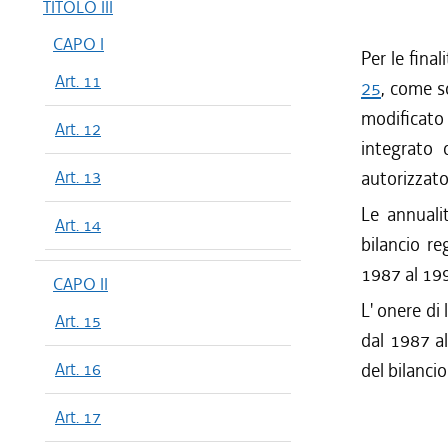
TITOLO III
CAPO I
Per le final
Art. 11
25
, come s
modificato
Art. 12
integrato 
Art. 13
autorizzato,
Le annualit
Art. 14
bilancio re
1987 al 19
CAPO II
L' onere di 
Art. 15
dal 1987 al
Art. 16
del bilanci
Art. 17