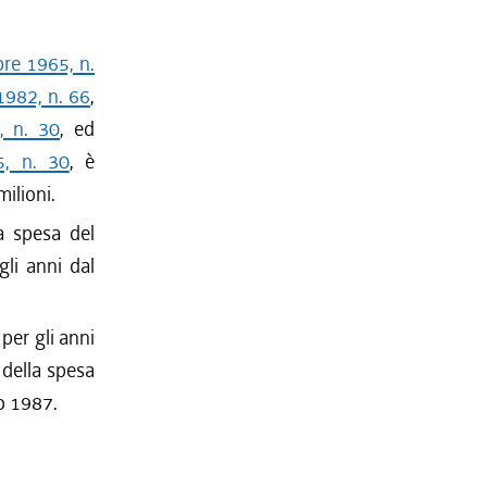
bre 1965, n.
1982, n. 66
,
, n. 30
, ed
5, n. 30
, è
milioni.
la spesa del
gli anni dal
 per gli anni
 della spesa
no 1987.