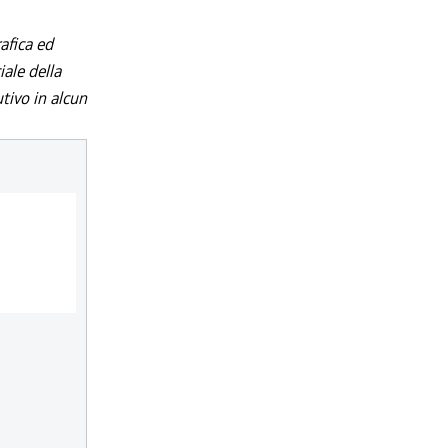
afica ed
iale della
utivo in alcun