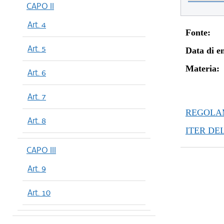
CAPO II
Art. 4
Fonte:
Art. 5
Data di en
Materia:
Art. 6
Art. 7
REGOLAM
Art. 8
ITER DE
CAPO III
Art. 9
Art. 10