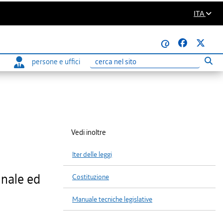
ITA
@
persone e uffici
Eseg
Ricerca
Vedi inoltre
Iter delle leggi
nnale ed
Costituzione
Manuale tecniche legislative