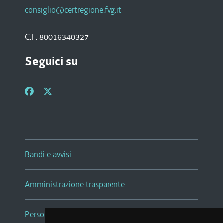
consiglio@certregione.fvg.it
C.F. 80016340327
Seguici su
Bandi e avvisi
Amministrazione trasparente
Persone e Uffici