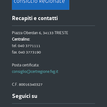
Recapiti e contatti
Piazza Oberdan 6, 34133 TRIESTE
Centralino:
tel. 040 3771111
fax. 040 3773190
Posta certificata:
consiglio@certregione.fvg.it
C.F. 80016340327
Seguici su