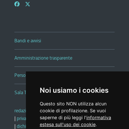
Bandi e avvisi
Amministrazione trasparente
Persone e Uffici
Noi usiamo i cookies
Sala Tiziano Tessitori
Questo sito NON utilizza alcun
redazione web
|
note legali
|
glossario
cookie di profilazione. Se vuoi
saperne di più leggi l'
informativa
|
privacy
|
social media policy
estesa sull'uso dei cookie
.
|
dichiarazione di accessibilità
|
feedback