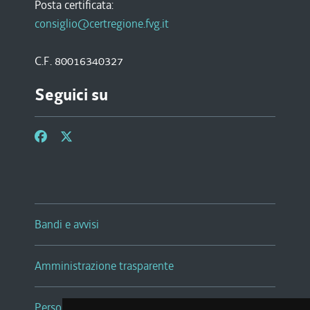
Posta certificata:
consiglio@certregione.fvg.it
C.F. 80016340327
Seguici su
Bandi e avvisi
Amministrazione trasparente
Persone e Uffici