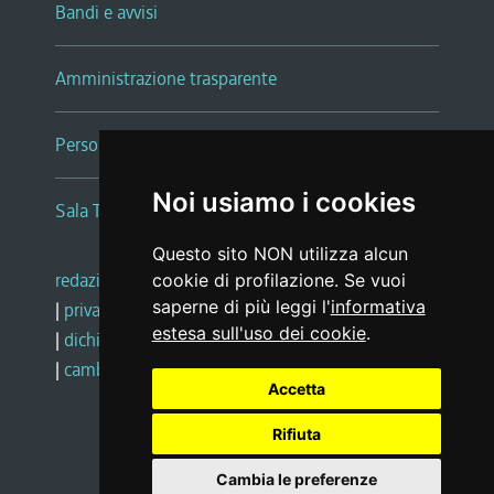
Bandi e avvisi
Amministrazione trasparente
Persone e Uffici
Noi usiamo i cookies
Sala Tiziano Tessitori
Questo sito NON utilizza alcun
redazione web
|
note legali
|
glossario
cookie di profilazione. Se vuoi
saperne di più leggi l'
informativa
|
privacy
|
social media policy
estesa sull'uso dei cookie
.
|
dichiarazione di accessibilità
|
feedback
|
cambio preferenze cookie
Accetta
Rifiuta
Realizzato da
Cambia le preferenze