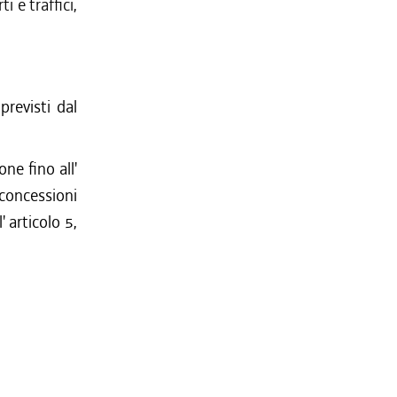
i e traffici,
revisti dal
ne fino all'
 concessioni
' articolo 5,