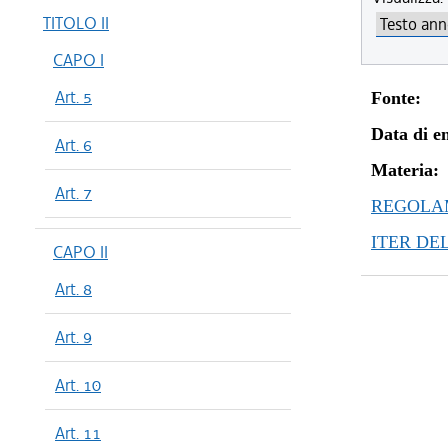
TITOLO II
CAPO I
Art. 5
Fonte:
Data di en
Art. 6
Materia:
Art. 7
REGOLAM
ITER DE
CAPO II
Art. 8
Art. 9
Art. 10
Art. 11