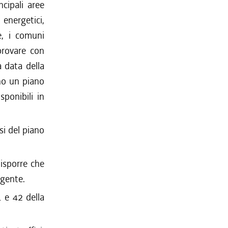
ncipali aree
energetici,
e, i comuni
provare con
a data della
no un piano
sponibili in
si del piano
disporre che
igente.
1 e 42 della