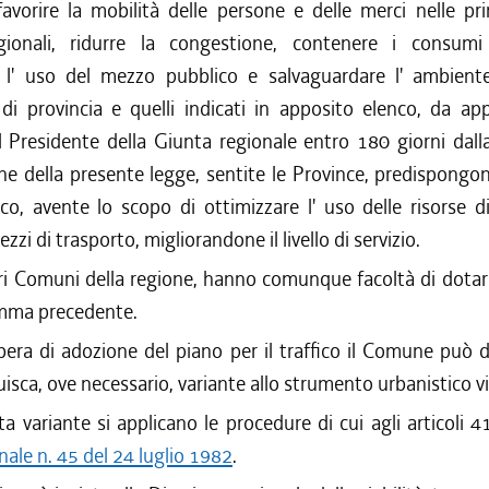
favorire la mobilità delle persone e delle merci nelle pri
ionali, ridurre la congestione, contenere i consumi 
e l' uso del mezzo pubblico e salvaguardare l' ambient
di provincia e quelli indicati in apposito elenco, da ap
 Presidente della Giunta regionale entro 180 giorni dall
ne della presente legge, sentite le Province, predispongo
fico, avente lo scopo di ottimizzare l' uso delle risorse di
zzi di trasporto, migliorandone il livello di servizio.
ltri Comuni della regione, hanno comunque facoltà di dotar
omma precedente.
bera di adozione del piano per il traffico il Comune può 
uisca, ove necessario, variante allo strumento urbanistico v
ta variante si applicano le procedure di cui agli articoli 4
nale n. 45 del 24 luglio 1982
.