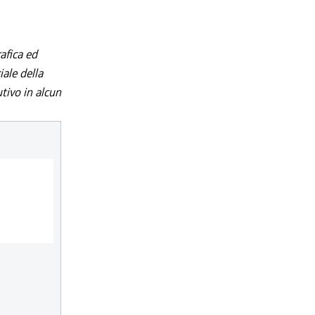
afica ed
iale della
utivo in alcun