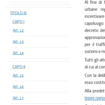
Al fine di 
urbane reg
TITOLO III
incentivar
CAPO I
capoluogo 
decreto del
Art. 12
approvazio
Art. 13
per il traf
sistemi e me
Art. 14
Tutti gli a
CAPO II
di cui al c
Con la deli
Art. 15
esso costit
Art. 16
Alla predet
legge regio
Art. 17