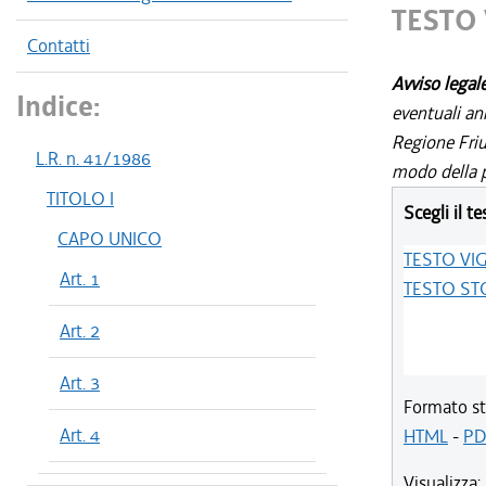
TESTO
Contatti
Avviso legal
Indice:
eventuali an
Regione Friul
L.R. n. 41/1986
modo della p
TITOLO I
Scegli il te
CAPO UNICO
TESTO VI
Art. 1
TESTO ST
Art. 2
Art. 3
Formato st
Art. 4
HTML
-
PD
Visualizza: