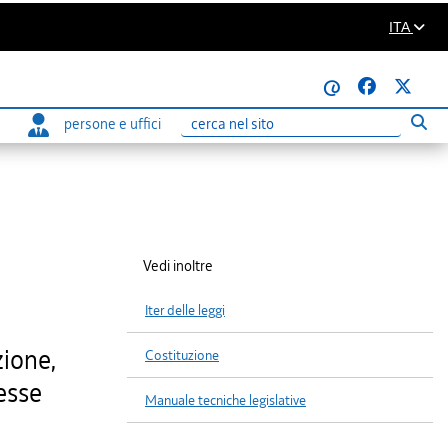
ITA
@
persone e uffici
Eseg
Ricerca
Vedi inoltre
Iter delle leggi
zione,
Costituzione
resse
Manuale tecniche legislative