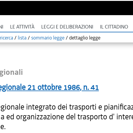
NI
LE ATTIVITÀ
LEGGI E DELIBERAZIONI
IL CITTADINO
ricerca
/
lista
/
sommario legge
/
dettaglio legge
gionali
egionale
21 ottobre 1986
, n.
41
gionale integrato dei trasporti e pianifica
na ed organizzazione del trasporto d' inte
e.