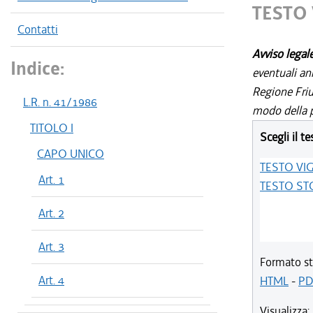
TESTO
Contatti
Avviso legal
Indice:
eventuali an
Regione Friul
L.R. n. 41/1986
modo della p
TITOLO I
Scegli il te
CAPO UNICO
TESTO VI
Art. 1
TESTO ST
Art. 2
Art. 3
Formato st
Art. 4
HTML
-
PD
Visualizza: