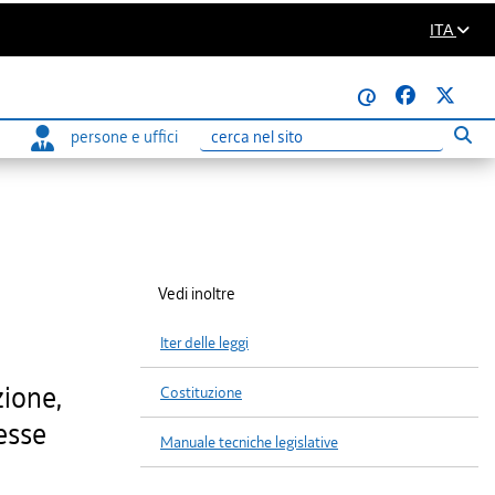
ITA
@
persone e uffici
Eseg
Ricerca
Vedi inoltre
Iter delle leggi
zione,
Costituzione
resse
Manuale tecniche legislative