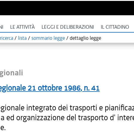
NI
LE ATTIVITÀ
LEGGI E DELIBERAZIONI
IL CITTADINO
ricerca
/
lista
/
sommario legge
/
dettaglio legge
gionali
egionale
21 ottobre 1986
, n.
41
gionale integrato dei trasporti e pianifica
na ed organizzazione del trasporto d' inte
e.