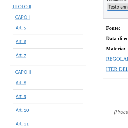
TITOLO II
CAPO I
Art. 5
Fonte:
Data di en
Art. 6
Materia:
Art. 7
REGOLAM
ITER DE
CAPO II
Art. 8
Art. 9
Art. 10
(Proce
Art. 11