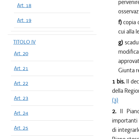
pervenir
Art. 18
osservaz
Art. 19
f)
copia d
cui alla l
TITOLO IV
g)
scadut
modific
Art. 20
approvat
Art. 21
Giunta r
1 bis.
Il dec
Art. 22
della Regio
Art. 23
(3)
2.
Il Pian
Art. 24
importanti 
Art. 25
di integrar