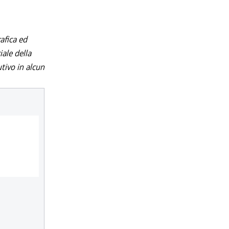
afica ed
iale della
utivo in alcun