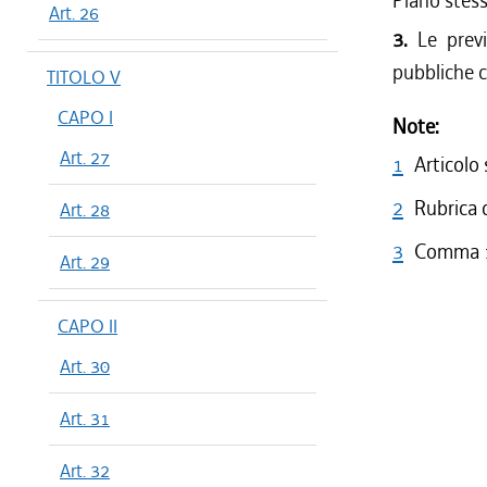
Piano stess
Art. 26
3.
Le previs
pubbliche ch
TITOLO V
CAPO I
Note:
Art. 27
1
Articolo
2
Rubrica d
Art. 28
3
Comma 1 
Art. 29
CAPO II
Art. 30
Art. 31
Art. 32