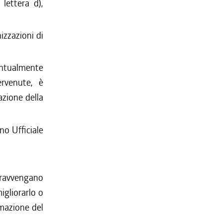
 lettera d),
nizzazioni di
ventualmente
ervenute, è
azione della
no Ufficiale
ravvengano
igliorarlo o
rmazione del