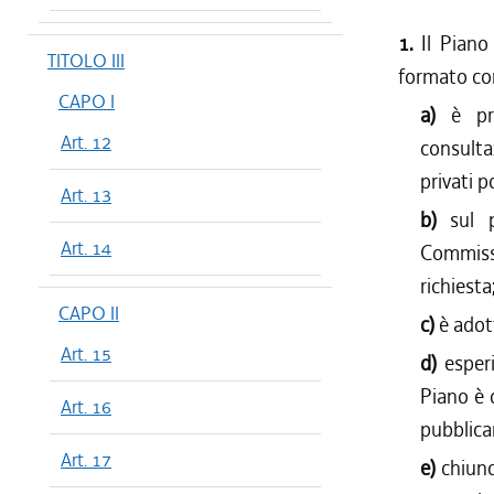
1.
Il Piano
TITOLO III
formato con
CAPO I
a)
è pr
Art. 12
consulta
privati p
Art. 13
b)
sul 
Art. 14
Commissi
richiesta
CAPO II
c)
è adot
Art. 15
d)
esper
Piano è 
Art. 16
pubblicar
Art. 17
e)
chiunq