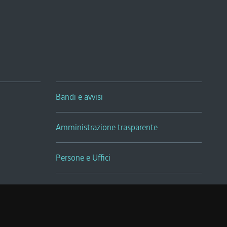
Bandi e avvisi
Amministrazione trasparente
Persone e Uffici
Sala Tiziano Tessitori