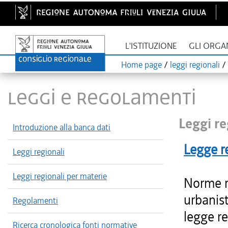
L'ISTITUZIONE
GLI ORGA
Home page
/
leggi regionali
/
LEGGI E REGOLAMENTI
Leggi re
Introduzione alla banca dati
Legge r
Leggi regionali
Leggi regionali per materie
Norme re
urbanist
Regolamenti
legge re
Ricerca cronologica fonti normative