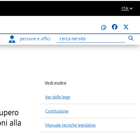
ITA
@
persone e uffici
Eseg
Ricerca
Vedi inoltre
Iter delle leggi
cupero
Costituzione
ni alla
Manuale tecniche legislative