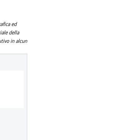
afica ed
iale della
utivo in alcun