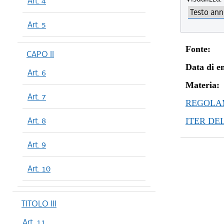
Art. 4
Art. 5
Fonte:
CAPO II
Data di en
Art. 6
Materia:
Art. 7
REGOLAM
Art. 8
ITER DE
Art. 9
Art. 10
TITOLO III
Art. 11