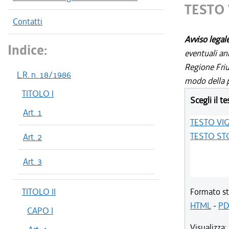
TESTO
Contatti
Avviso legal
Indice:
eventuali an
Regione Friul
L.R. n. 18/1986
modo della p
TITOLO I
Scegli il te
Art. 1
TESTO VI
TESTO ST
Art. 2
Art. 3
TITOLO II
Formato st
HTML
-
PD
CAPO I
Visualizza: