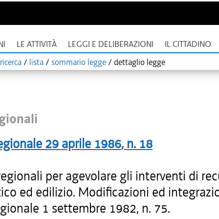
NI
LE ATTIVITÀ
LEGGI E DELIBERAZIONI
IL CITTADINO
ricerca
/
lista
/
sommario legge
/
dettaglio legge
gionali
egionale
29 aprile 1986
, n.
18
gionali per agevolare gli interventi di re
ico ed edilizio. Modificazioni ed integrazio
gionale 1 settembre 1982, n. 75.