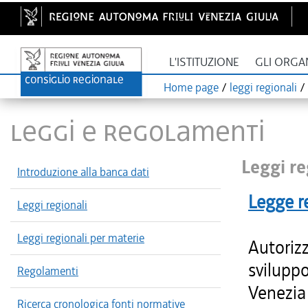
L'ISTITUZIONE
GLI ORGA
Home page
/
leggi regionali
/
LEGGI E REGOLAMENTI
Leggi re
Introduzione alla banca dati
Legge r
Leggi regionali
Leggi regionali per materie
Autorizz
sviluppo
Regolamenti
Venezia 
Ricerca cronologica fonti normative