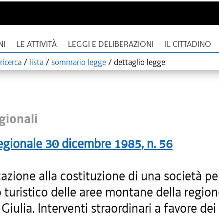
NI
LE ATTIVITÀ
LEGGI E DELIBERAZIONI
IL CITTADINO
ricerca
/
lista
/
sommario legge
/
dettaglio legge
gionali
egionale
30 dicembre 1985
, n.
56
azione alla costituzione di una società pe
 turistico delle aree montane della regione
Giulia. Interventi straordinari a favore dei