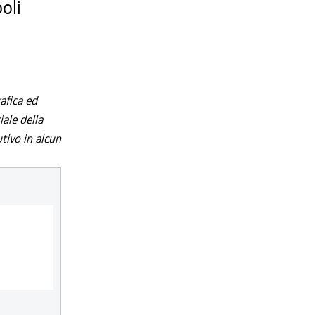
poli
afica ed
iale della
utivo in alcun