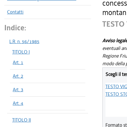
concessi
montani 
Contatti
TESTO
Indice:
Avviso legal
L.R. n. 56/1985
eventuali an
TITOLO I
Regione Friul
Art. 1
modo della p
Scegli il te
Art. 2
TESTO VI
Art. 3
TESTO ST
Art. 4
TITOLO II
Formato st