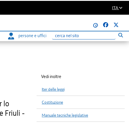
ITA
@
persone e uffici
Eseg
Ricerca
Vedi inoltre
Iter delle leggi
r lo
Costituzione
 Friuli -
Manuale tecniche legislative