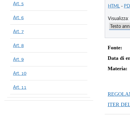
Art. 5
HTML
-
PD
Art. 6
Visualizza:
Art. 7
Art. 8
Fonte:
Data di en
Art. 9
Materia:
Art. 10
Art. 11
REGOLAM
ITER DE