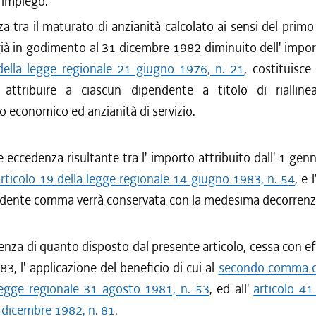
 impiego.
za tra il maturato di anzianità calcolato ai sensi del prim
à in godimento al 31 dicembre 1982 diminuito dell' importo
 della legge regionale 21 giugno 1976, n. 21
, costituisce
 attribuire a ciascun dipendente a titolo di riallin
 economico ed anzianità di servizio.
e eccedenza risultante tra l' importo attribuito dall' 1 gen
articolo 19 della legge regionale 14 giugno 1983, n. 54
, e 
edente comma verrà conservata con la medesima decorrenza
nza di quanto disposto dal presente articolo, cessa con eff
3, l' applicazione del beneficio di cui al
secondo comma del
legge regionale 31 agosto 1981, n. 53
, ed all'
articolo 41
 dicembre 1982, n. 81
.