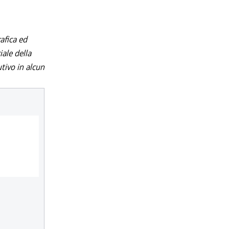
afica ed
iale della
utivo in alcun