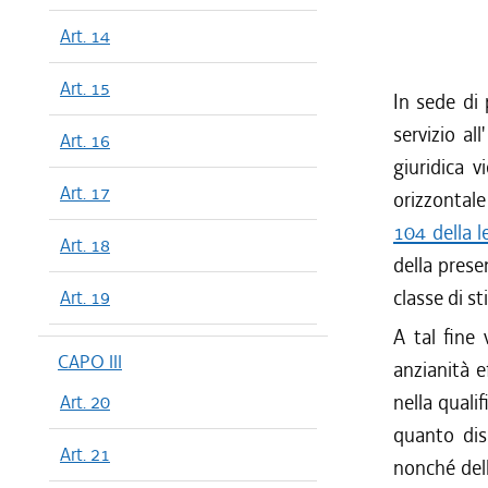
Art. 14
Art. 15
In sede di 
servizio al
Art. 16
giuridica 
Art. 17
orizzontale 
104 della 
Art. 18
della prese
classe di st
Art. 19
A tal fine 
CAPO III
anzianità e
nella quali
Art. 20
quanto dis
Art. 21
nonché dell