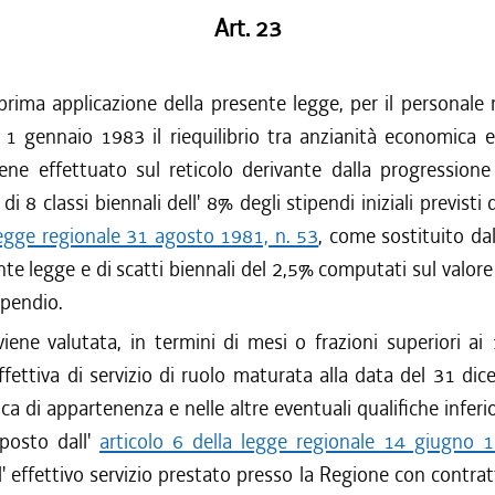
Art. 23
prima applicazione della presente legge, per il personale 
l' 1 gennaio 1983 il riequilibrio tra anzianità economica 
viene effettuato sul reticolo derivante dalla progression
di 8 classi biennali dell' 8% degli stipendi iniziali previsti 
legge regionale 31 agosto 1981, n. 53
, come sostituito dall
nte legge e di scatti biennali del 2,5% computati sul valore 
ipendio.
viene valutata, in termini di mesi o frazioni superiori ai 1
ffettiva di servizio di ruolo maturata alla data del 31 d
fica di appartenenza e nelle altre eventuali qualifiche inferi
posto dall'
articolo 6 della legge regionale 14 giugno 
' effettivo servizio prestato presso la Regione con contrat