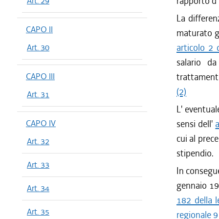
rapporto d'
Art. 29
La differen
CAPO II
maturato gi
articolo 2
Art. 30
salario da
CAPO III
trattamento
(2)
Art. 31
L' eventual
CAPO IV
sensi dell'
cui al prec
Art. 32
stipendio.
Art. 33
In consegue
gennaio 198
Art. 34
182 della 
Art. 35
regionale 9