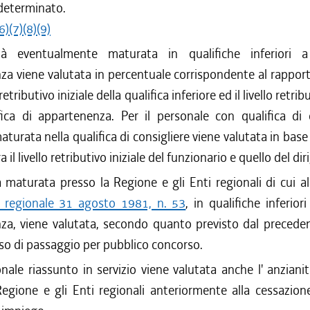
determinato.
6)
(7)
(8)
(9)
ità eventualmente maturata in qualifiche inferiori a
a viene valutata in percentuale corrispondente al rappor
o retributivo iniziale della qualifica inferiore ed il livello retrib
fica di appartenenza. Per il personale con qualifica di d
aturata nella qualifica di consigliere viene valutata in base
a il livello retributivo iniziale del funzionario e quello del dir
à maturata presso la Regione e gli Enti regionali di cui al
e regionale 31 agosto 1981, n. 53
, in qualifiche inferior
za, viene valutata, secondo quanto previsto dal preced
so di passaggio per pubblico concorso.
onale riassunto in servizio viene valutata anche l' anzian
Regione e gli Enti regionali anteriormente alla cessazion