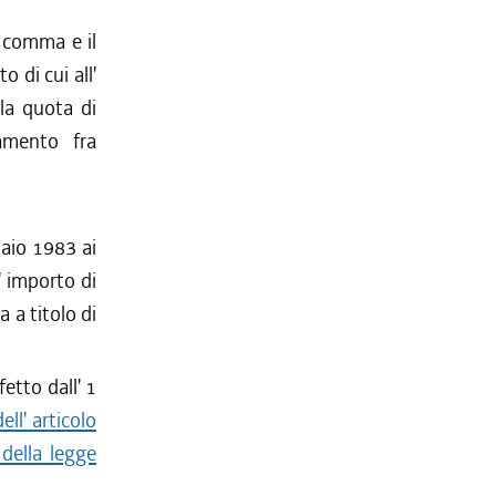
o comma e il
 di cui all'
 la quota di
eamento fra
naio 1983 ai
l' importo di
 a titolo di
etto dall' 1
l' articolo
 della legge