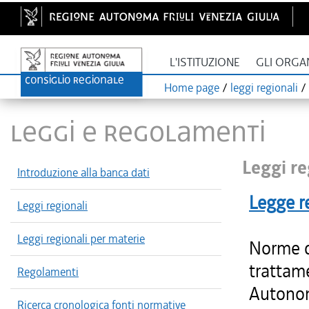
L'ISTITUZIONE
GLI ORGA
Home page
/
leggi regionali
/
LEGGI E REGOLAMENTI
Leggi re
Introduzione alla banca dati
Legge r
Leggi regionali
Leggi regionali per materie
Norme di
trattam
Regolamenti
Autonoma
Ricerca cronologica fonti normative