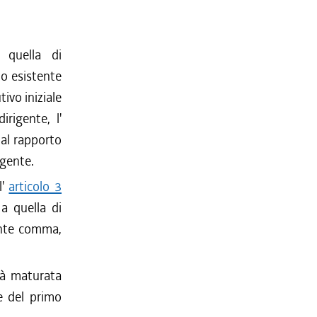
 quella di
to esistente
utivo iniziale
irigente, l'
 al rapporto
igente.
l'
articolo 3
i a quella di
ente comma,
ità maturata
e del primo