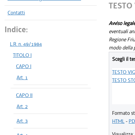
TESTO
Contatti
Avviso legal
Indice:
eventuali an
Regione Friul
L.R. n. 49/1984
modo della p
TITOLO I
Scegli il te
CAPO I
TESTO VI
Art. 1
TESTO ST
CAPO II
Art. 2
Formato st
Art. 3
HTML
-
PD
Visualizza: