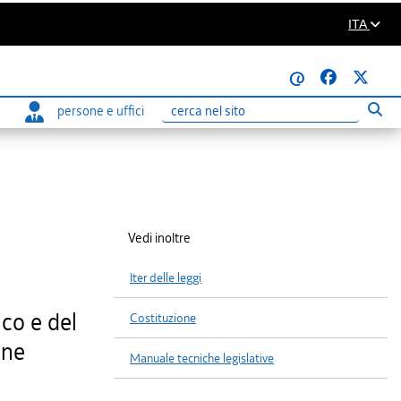
ITA
@
persone e uffici
Eseg
Ricerca
Vedi inoltre
Iter delle leggi
ico e del
Costituzione
one
Manuale tecniche legislative