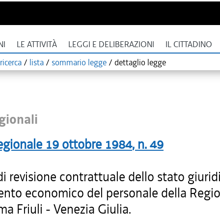
NI
LE ATTIVITÀ
LEGGI E DELIBERAZIONI
IL CITTADINO
ricerca
/
lista
/
sommario legge
/
dettaglio legge
gionali
egionale
19 ottobre 1984
, n.
49
 revisione contrattuale dello stato giurid
ento economico del personale della Regi
 Friuli - Venezia Giulia.