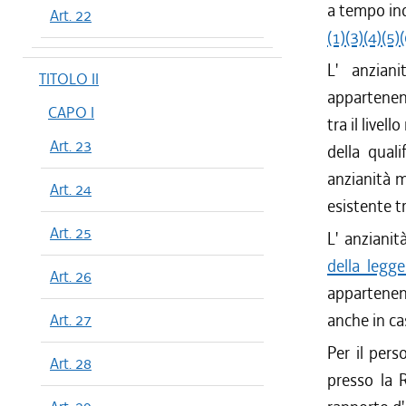
a tempo in
Art. 22
(1)
(3)
(4)
(5)
(
L' anzian
TITOLO II
appartenenz
CAPO I
tra il livell
Art. 23
della quali
anzianità m
Art. 24
esistente tr
Art. 25
L' anzianit
della legg
Art. 26
appartenen
anche in ca
Art. 27
Per il pers
Art. 28
presso la 