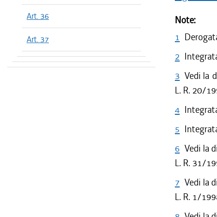
Art. 36
Note:
1
Derogata
Art. 37
2
Integrat
3
Vedi la 
L. R. 20/1
4
Integrat
5
Integrat
6
Vedi la 
L. R. 31/1
7
Vedi la 
L. R. 1/19
8
Vedi la 