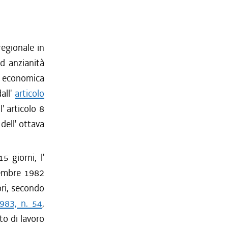
regionale in
ed anzianità
e economica
dall'
articolo
' articolo 8
dell' ottava
5 giorni, l'
icembre 1982
ori, secondo
1983, n. 54
,
to di lavoro