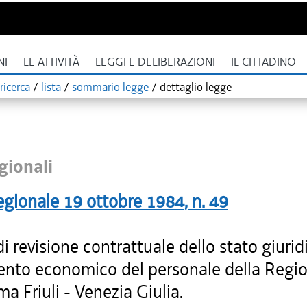
NI
LE ATTIVITÀ
LEGGI E DELIBERAZIONI
IL CITTADINO
ricerca
/
lista
/
sommario legge
/
dettaglio legge
gionali
egionale
19 ottobre 1984
, n.
49
 revisione contrattuale dello stato giurid
ento economico del personale della Regi
 Friuli - Venezia Giulia.