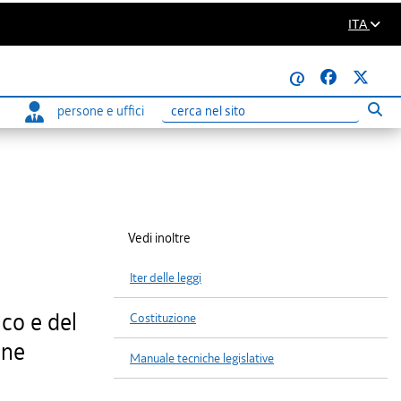
ITA
@
persone e uffici
Eseg
Ricerca
Vedi inoltre
Iter delle leggi
ico e del
Costituzione
one
Manuale tecniche legislative