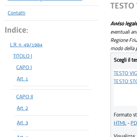
TESTO
Contatti
Avviso legal
Indice:
eventuali an
Regione Friul
L.R. n. 49/1984
modo della p
TITOLO I
Scegli il te
CAPO I
TESTO VI
Art. 1
TESTO ST
CAPO II
Art. 2
Formato st
Art. 3
HTML
-
PD
Visualizza: