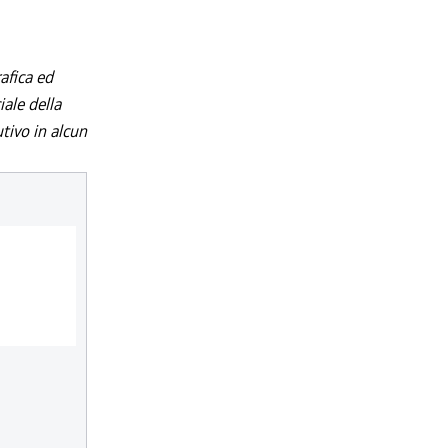
afica ed
iale della
utivo in alcun