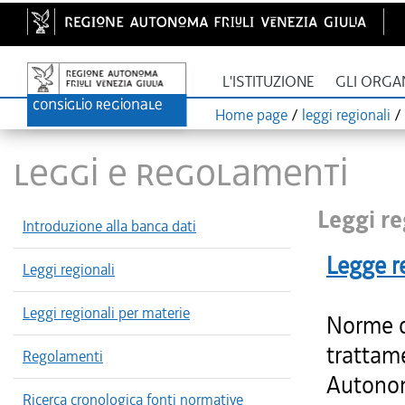
L'ISTITUZIONE
GLI ORGA
Home page
/
leggi regionali
/
LEGGI E REGOLAMENTI
Leggi re
Introduzione alla banca dati
Legge r
Leggi regionali
Leggi regionali per materie
Norme di
trattam
Regolamenti
Autonoma
Ricerca cronologica fonti normative