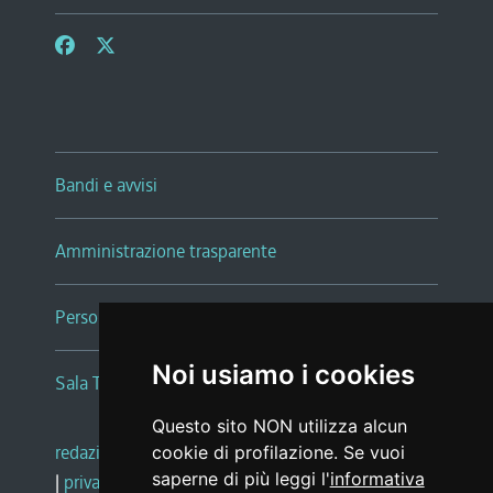
Bandi e avvisi
Amministrazione trasparente
Persone e Uffici
Noi usiamo i cookies
Sala Tiziano Tessitori
Questo sito NON utilizza alcun
redazione web
|
note legali
|
glossario
cookie di profilazione. Se vuoi
saperne di più leggi l'
informativa
|
privacy
|
social media policy