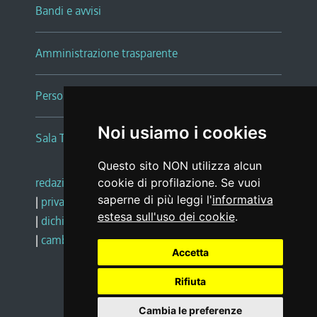
Bandi e avvisi
Amministrazione trasparente
Persone e Uffici
Noi usiamo i cookies
Sala Tiziano Tessitori
Questo sito NON utilizza alcun
redazione web
|
note legali
|
glossario
cookie di profilazione. Se vuoi
saperne di più leggi l'
informativa
|
privacy
|
social media policy
estesa sull'uso dei cookie
.
|
dichiarazione di accessibilità
|
feedback
|
cambio preferenze cookie
Accetta
Rifiuta
Realizzato da
Cambia le preferenze