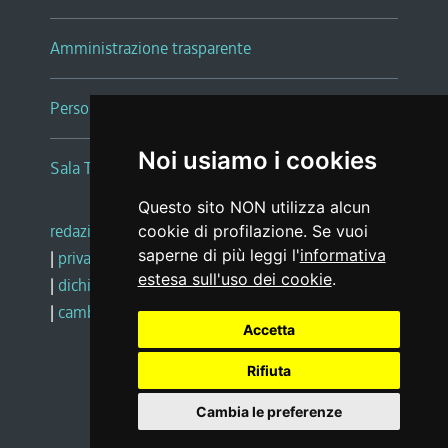
Amministrazione trasparente
Persone e Uffici
Noi usiamo i cookies
Sala Tiziano Tessitori
Questo sito NON utilizza alcun
redazione web
|
note legali
|
glossario
cookie di profilazione. Se vuoi
saperne di più leggi l'
informativa
|
privacy
|
social media policy
estesa sull'uso dei cookie
.
|
dichiarazione di accessibilità
|
feedback
|
cambio preferenze cookie
Accetta
Rifiuta
Realizzato da
Cambia le preferenze