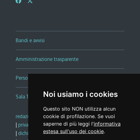
Bandi e avvisi
Amministrazione trasparente
Persone e Uffici
Noi usiamo i cookies
Sala Tiziano Tessitori
Questo sito NON utilizza alcun
redazione web
|
note legali
|
glossario
cookie di profilazione. Se vuoi
saperne di più leggi l'
informativa
|
privacy
|
social media policy
estesa sull'uso dei cookie
.
|
dichiarazione di accessibilità
|
feedback