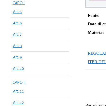
CAPO I
Art. 5
Fonte:
Art. 6
Data di en
Materia:
Art. 7
Art. 8
REGOLAM
Art. 9
ITER DE
Art. 10
CAPO II
Art. 11
Art. 12
Per gli one