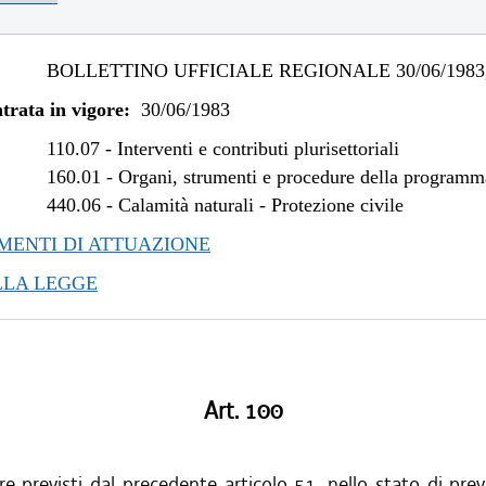
BOLLETTINO UFFICIALE REGIONALE 30/06/1983,
trata in vigore:
30/06/1983
110.07
-
Interventi e contributi plurisettoriali
160.01
-
Organi, strumenti e procedure della program
440.06
-
Calamità naturali - Protezione civile
ENTI DI ATTUAZIONE
LLA LEGGE
Art. 100
re previsti dal precedente articolo 51, nello stato di prev