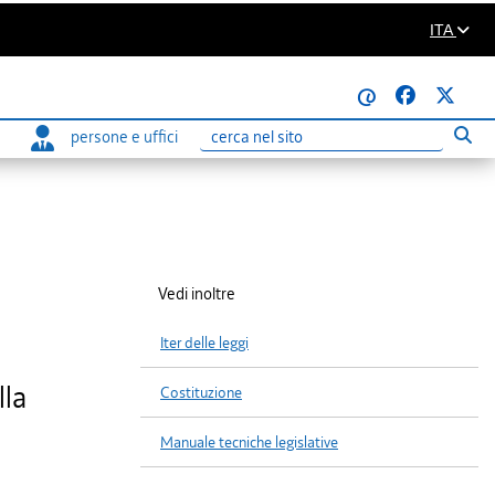
ITA
@
persone e uffici
Eseg
Ricerca
Vedi inoltre
Iter delle leggi
lla
Costituzione
Manuale tecniche legislative