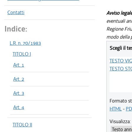
Contatti
Avviso legal
eventuali an
Indice:
Regione Friul
modo della p
L.R. n. 70/1983
Scegli il te
TITOLO I
TESTO VI
Art. 1
TESTO ST
Art. 2
Art. 3
Formato st
Art. 4
HTML
-
PD
Visualizza:
TITOLO II