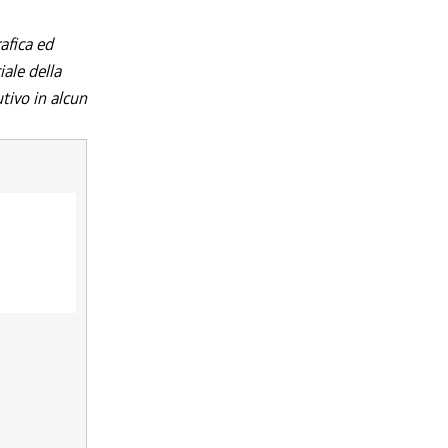
afica ed
iale della
utivo in alcun