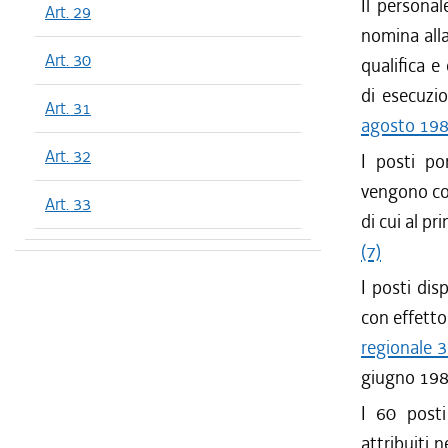
Il persona
Art. 29
nomina alla
Art. 30
qualifica e
di esecuzi
Art. 31
agosto 198
Art. 32
I posti po
vengono con
Art. 33
di cui al p
(7)
I posti dis
con effetto
regionale 
giugno 198
I 60 posti
attribuiti 