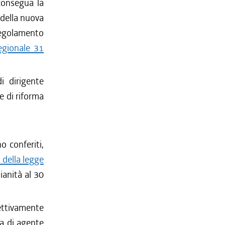
consegua la
 della nuova
 regolamento
egionale 31
i dirigente
e di riforma
o conferiti,
 della legge
zianità al 30
ettivamente
ca di agente