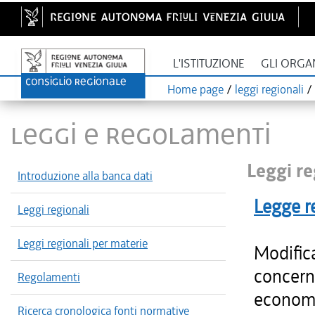
L'ISTITUZIONE
GLI ORGA
Home page
/
leggi regionali
/
LEGGI E REGOLAMENTI
Leggi re
Introduzione alla banca dati
Legge r
Leggi regionali
Leggi regionali per materie
Modifica
concerne
Regolamenti
economi
Ricerca cronologica fonti normative