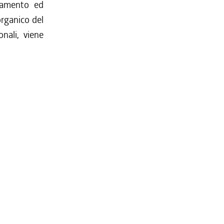
inamento ed
organico del
onali, viene