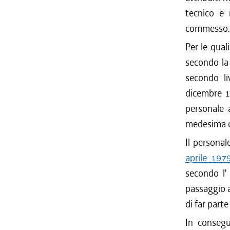
tecnico e 
commesso.
Per le qua
secondo la 
secondo li
dicembre 19
personale 
medesima da
Il personal
aprile 197
secondo l'
passaggio a
di far part
In consegu