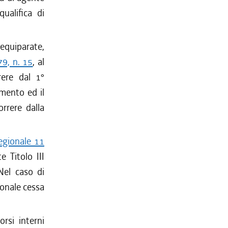
ualifica di
equiparate,
79, n. 15
, al
rere dal 1°
imento ed il
rrere dalla
egionale 11
e Titolo III
Nel caso di
sonale cessa
rsi interni