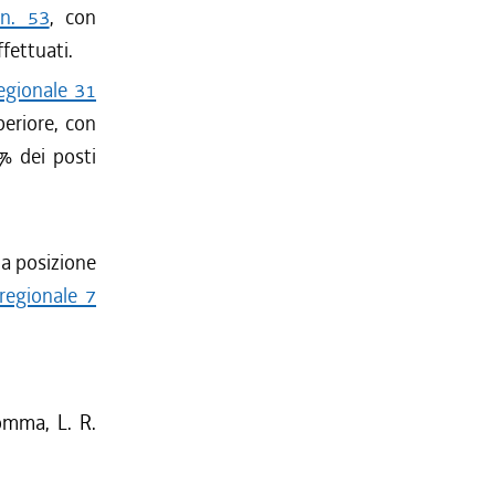
 n. 53
, con
fettuati.
egionale 31
periore, con
% dei posti
la posizione
regionale 7
omma, L. R.