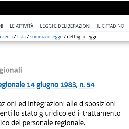
NI
LE ATTIVITÀ
LEGGI E DELIBERAZIONI
IL CITTADINO
ricerca
/
lista
/
sommario legge
/
dettaglio legge
gionali
egionale
14 giugno 1983
, n.
54
zioni ed integrazioni alle disposizioni
nti lo stato giuridico ed il trattamento
co del personale regionale.