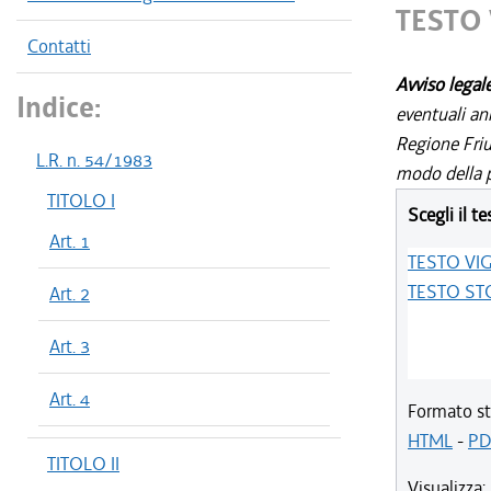
TESTO
Contatti
Avviso legal
Indice:
eventuali an
Regione Friul
L.R. n. 54/1983
modo della p
TITOLO I
Scegli il te
Art. 1
TESTO VI
TESTO ST
Art. 2
Art. 3
Art. 4
Formato st
HTML
-
PD
TITOLO II
Visualizza: