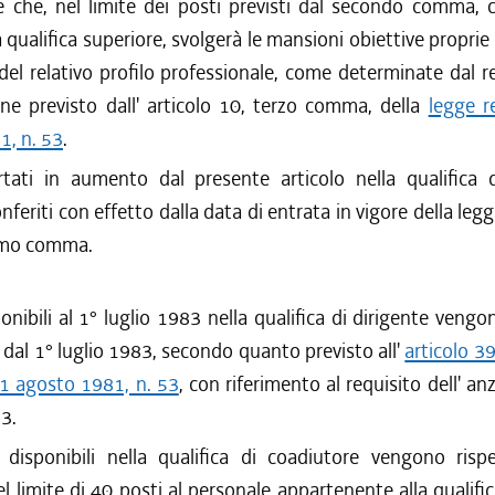
le che, nel limite dei posti previsti dal secondo comma, 
 qualifica superiore, svolgerà le mansioni obiettive proprie
 del relativo profilo professionale, come determinate dal
one previsto dall' articolo 10, terzo comma, della
legge r
1, n. 53
.
rtati in aumento dal presente articolo nella qualifica d
feriti con effetto dalla data di entrata in vigore della legg
rimo comma.
ponibili al 1° luglio 1983 nella qualifica di dirigente vengon
 dal 1° luglio 1983, secondo quanto previsto all'
articolo 39
31 agosto 1981, n. 53
, con riferimento al requisito dell' an
3.
 disponibili nella qualifica di coadiutore vengono risp
nel limite di 40 posti al personale appartenente alla qualifi