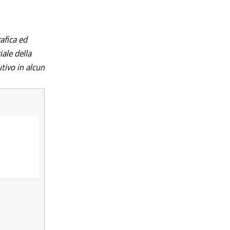
afica ed
iale della
utivo in alcun