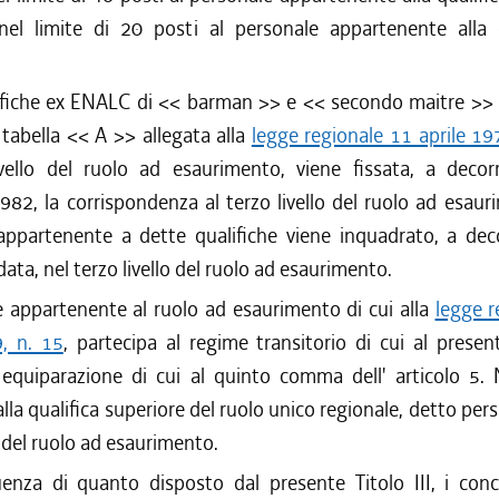
nel limite di 20 posti al personale appartenente alla q
lifiche ex ENALC di << barman >> e << secondo maitre >> 
tabella << A >> allegata alla
legge regionale 11 aprile 19
vello del ruolo ad esaurimento, viene fissata, a decor
82, la corrispondenza al terzo livello del ruolo ad esaur
appartenente a dette qualifiche viene inquadrato, a deco
ta, nel terzo livello del ruolo ad esaurimento.
e appartenente al ruolo ad esaurimento di cui alla
legge r
9, n. 15
, partecipa al regime transitorio di cui al present
 equiparazione di cui al quinto comma dell' articolo 5. 
lla qualifica superiore del ruolo unico regionale, detto per
e del ruolo ad esaurimento.
enza di quanto disposto dal presente Titolo III, i conco