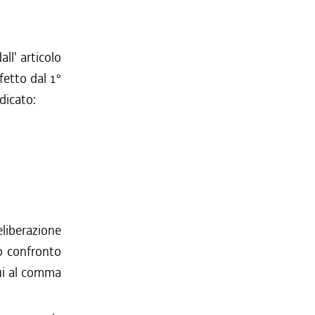
ll' articolo
ffetto dal 1°
ndicato:
liberazione
io confronto
cui al comma