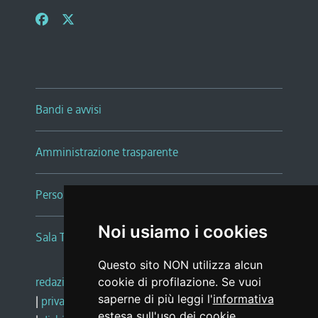
Bandi e avvisi
Amministrazione trasparente
Persone e Uffici
Noi usiamo i cookies
Sala Tiziano Tessitori
Questo sito NON utilizza alcun
redazione web
|
note legali
|
glossario
cookie di profilazione. Se vuoi
saperne di più leggi l'
informativa
|
privacy
|
social media policy
estesa sull'uso dei cookie
.