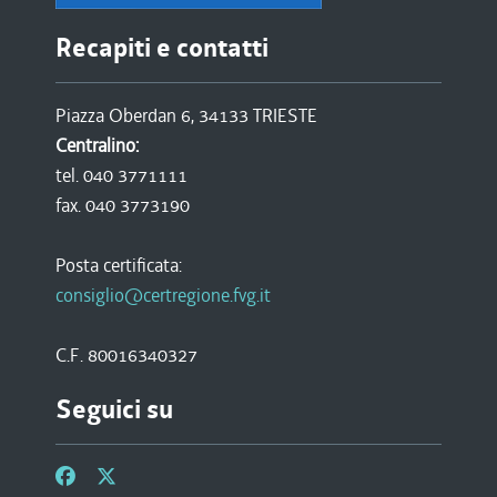
Recapiti e contatti
Piazza Oberdan 6, 34133 TRIESTE
Centralino:
tel. 040 3771111
fax. 040 3773190
Posta certificata:
consiglio@certregione.fvg.it
C.F. 80016340327
Seguici su