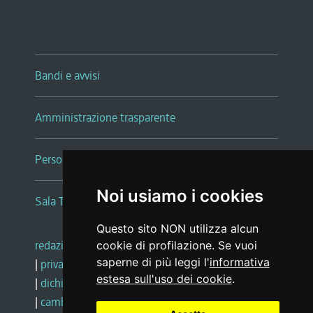
Bandi e avvisi
Amministrazione trasparente
Persone e Uffici
Noi usiamo i cookies
Sala Tiziano Tessitori
Questo sito NON utilizza alcun
redazione web
|
note legali
|
glossario
cookie di profilazione. Se vuoi
saperne di più leggi l'
informativa
|
privacy
|
social media policy
estesa sull'uso dei cookie
.
|
dichiarazione di accessibilità
|
feedback
|
cambio preferenze cookie