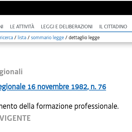
NI
LE ATTIVITÀ
LEGGI E DELIBERAZIONI
IL CITTADINO
ricerca
/
lista
/
sommario legge
/
dettaglio legge
gionali
egionale
16 novembre 1982
, n.
76
ento della formazione professionale.
 VIGENTE