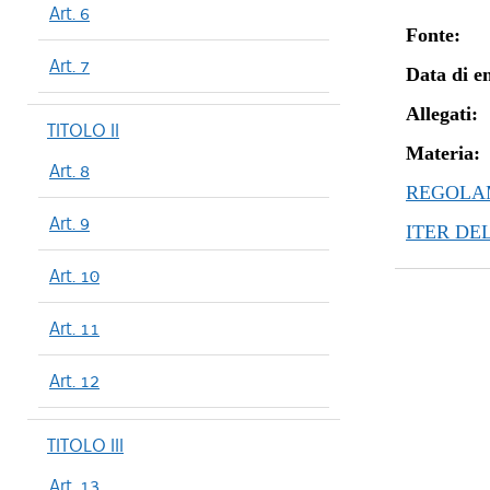
Art. 6
Fonte:
Art. 7
Data di en
Allegati:
TITOLO II
Materia:
Art. 8
REGOLAM
Art. 9
ITER DE
Art. 10
Art. 11
Art. 12
TITOLO III
Art. 13