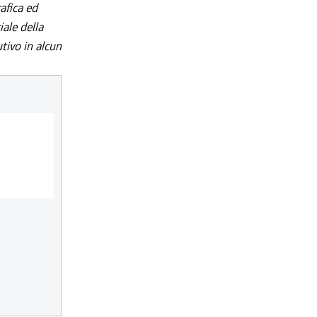
afica ed
iale della
utivo in alcun