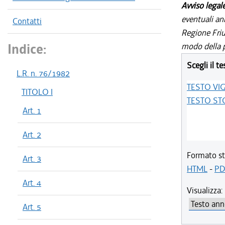
Avviso legal
eventuali an
Contatti
Regione Friul
Indice:
modo della p
Scegli il te
L.R. n. 76/1982
TESTO VI
TITOLO I
TESTO ST
Art. 1
Art. 2
Formato st
Art. 3
HTML
-
PD
Art. 4
Visualizza:
Art. 5