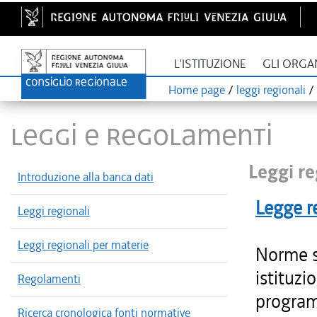
L'ISTITUZIONE
GLI ORGA
Home page
/
leggi regionali
/
LEGGI E REGOLAMENTI
Leggi re
Introduzione alla banca dati
Legge r
Leggi regionali
Leggi regionali per materie
Norme s
istituzi
Regolamenti
progra
Ricerca cronologica fonti normative