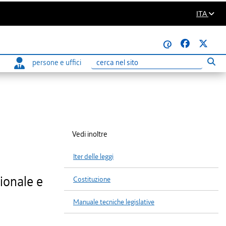
ITA
@
persone e uffici
Eseg
Ricerca
Vedi inoltre
Iter delle leggi
ionale e
Costituzione
Manuale tecniche legislative