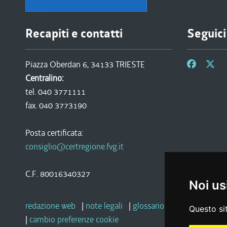
Recapiti e contatti
Seguici
Piazza Oberdan 6, 34133 TRIESTE
Centralino:
tel. 040 3771111
fax. 040 3773190
Posta certificata:
consiglio@certregione.fvg.it
C.F. 80016340327
Noi us
redazione web
|
note legali
|
glossario
|
privacy
|
socia
Questo sit
|
cambio preferenze cookie