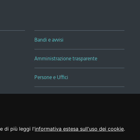
Bandi e avvisi
Amministrazione trasparente
Persone e Uffici
Sala Tiziano Tessitori
Realizzato da
 di più leggi l'
informativa estesa sull'uso dei cookie
.