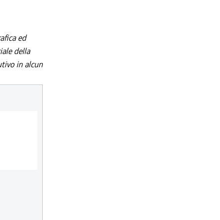
afica ed
iale della
utivo in alcun