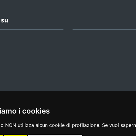
 su
iamo i cookies
l media policy
|
dichiarazione di accessibilità
|
feedback
o NON utilizza alcun cookie di profilazione. Se vuoi saperne