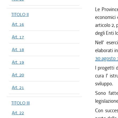
Le Provinc
TITOLO II
economici e
Art. 16
articolo 2,
degli Enti lo
Art. 17
Nell' eser
Art. 18
elaborati i
30 agosto 
Art. 19
I progetti 
Art. 20
cura l' ist
sviluppo.
Art. 21
Sono fatte
legislazion
TITOLO III
Con success
Art. 22