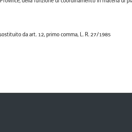
 Province, della funzione di coordinamento in materia di pi
 sostituito da art. 12, primo comma, L. R. 27/1985