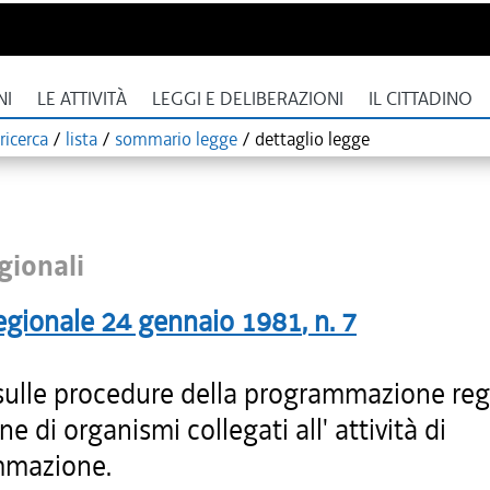
NI
LE ATTIVITÀ
LEGGI E DELIBERAZIONI
IL CITTADINO
ricerca
/
lista
/
sommario legge
/
dettaglio legge
gionali
egionale
24 gennaio 1981
, n.
7
ulle procedure della programmazione reg
one di organismi collegati all' attività di
mmazione.