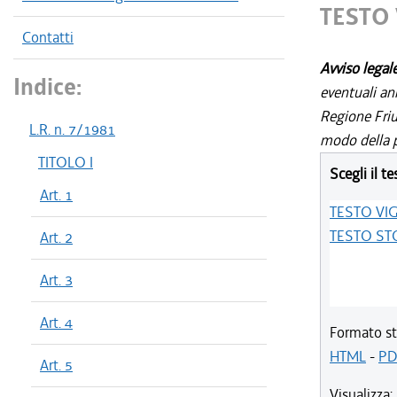
TESTO
Contatti
Avviso legal
Indice:
eventuali an
Regione Friul
L.R. n. 7/1981
modo della p
TITOLO I
Scegli il te
Art. 1
TESTO VI
TESTO ST
Art. 2
Art. 3
Art. 4
Formato st
HTML
-
PD
Art. 5
Visualizza: