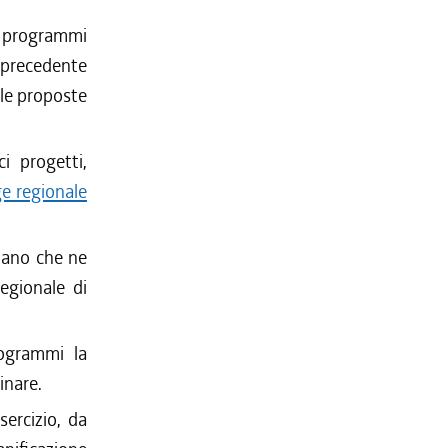
i programmi
l precedente
 le proposte
i progetti,
ge regionale
piano che ne
regionale di
rogrammi la
inare.
sercizio, da