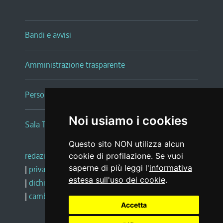
Bandi e avvisi
Amministrazione trasparente
Persone e Uffici
Noi usiamo i cookies
Sala Tiziano Tessitori
Questo sito NON utilizza alcun
redazione web
|
note legali
|
glossario
cookie di profilazione. Se vuoi
saperne di più leggi l'
informativa
|
privacy
|
social media policy
estesa sull'uso dei cookie
.
|
dichiarazione di accessibilità
|
feedback
|
cambio preferenze cookie
Accetta