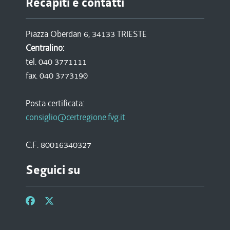
Recapiti e contatti
Piazza Oberdan 6, 34133 TRIESTE
Centralino:
tel. 040 3771111
fax. 040 3773190
Posta certificata:
consiglio@certregione.fvg.it
C.F. 80016340327
Seguici su