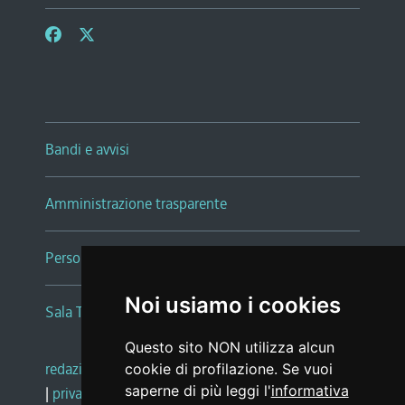
Bandi e avvisi
Amministrazione trasparente
Persone e Uffici
Noi usiamo i cookies
Sala Tiziano Tessitori
Questo sito NON utilizza alcun
redazione web
|
note legali
|
glossario
cookie di profilazione. Se vuoi
saperne di più leggi l'
informativa
|
privacy
|
social media policy