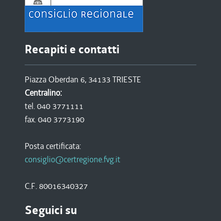
Recapiti e contatti
Piazza Oberdan 6, 34133 TRIESTE
Centralino:
tel. 040 3771111
fax. 040 3773190
Posta certificata:
consiglio@certregione.fvg.it
C.F. 80016340327
Seguici su