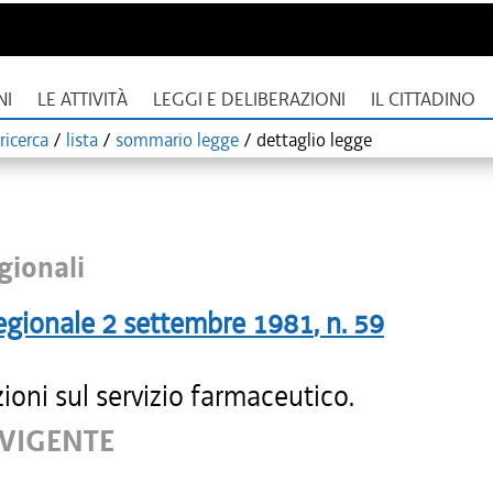
NI
LE ATTIVITÀ
LEGGI E DELIBERAZIONI
IL CITTADINO
ricerca
/
lista
/
sommario legge
/
dettaglio legge
gionali
egionale
2 settembre 1981
, n.
59
ioni sul servizio farmaceutico.
 VIGENTE