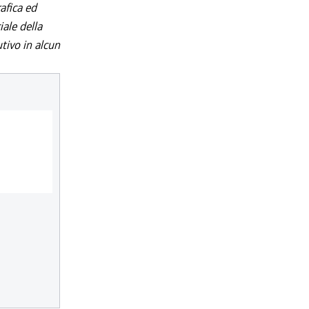
afica ed
iale della
utivo in alcun