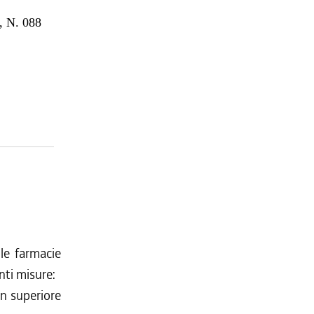
 N. 088
lle farmacie
nti misure:
on superiore