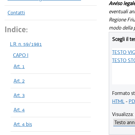
Avviso legal
eventuali an
Contatti
Regione Friul
Indice:
modo della p
Scegli il te
L.R. n. 59/1981
TESTO VI
CAPO I
TESTO ST
Art. 1
Art. 2
Formato st
Art. 3
HTML
-
PD
Art. 4
Visualizza:
Art. 4 bis