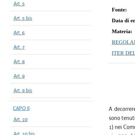
Art. 5
Fonte:
Art. 5 bis
Data di en
Materia:
Art. 6
REGOLAM
Art. 7
ITER DE
Art. 8
Art. 9
Art. 9 bis
CAPO II
A decorrere
sono tenuti
Art. 10
1) nei Comu
Art. 10 bis