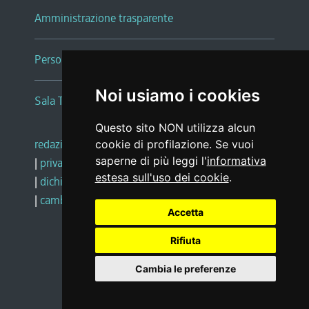
Amministrazione trasparente
Persone e Uffici
Noi usiamo i cookies
Sala Tiziano Tessitori
Questo sito NON utilizza alcun
redazione web
|
note legali
|
glossario
cookie di profilazione. Se vuoi
saperne di più leggi l'
informativa
|
privacy
|
social media policy
estesa sull'uso dei cookie
.
|
dichiarazione di accessibilità
|
feedback
|
cambio preferenze cookie
Accetta
Rifiuta
Realizzato da
Cambia le preferenze