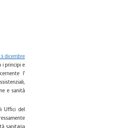
23 dicembre
 i principi e
cernente l'
sistenziali,
ene e sanità
 Uffici del
pressamente
tà sanitaria