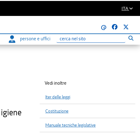
ITA
@
persone e uffici
Eseg
Ricerca
Vedi inoltre
Iter delle leggi
 igiene
Costituzione
Manuale tecniche legislative