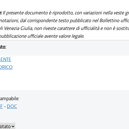
e:
Il presente documento è riprodotto, con variazioni nella veste gr
notazioni, dal corrispondente testo pubblicato nel Bollettino uffic
i Venezia Giulia, non riveste carattere di ufficialità e non è sostit
ubblicazione ufficiale avente valore legale.
sto:
GENTE
ORICO
ampabile:
F
-
DOC