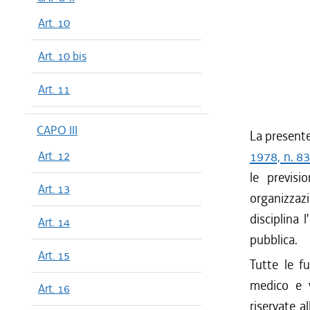
Art. 10
Art. 10 bis
Art. 11
CAPO III
La presente
Art. 12
1978, n. 8
le previsi
Art. 13
organizzazi
disciplina 
Art. 14
pubblica.
Art. 15
Tutte le f
medico e v
Art. 16
riservate a