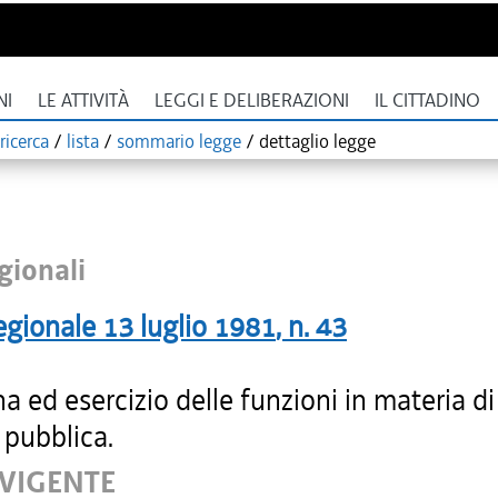
NI
LE ATTIVITÀ
LEGGI E DELIBERAZIONI
IL CITTADINO
ricerca
/
lista
/
sommario legge
/
dettaglio legge
gionali
egionale
13 luglio 1981
, n.
43
na ed esercizio delle funzioni in materia di
 pubblica.
 VIGENTE