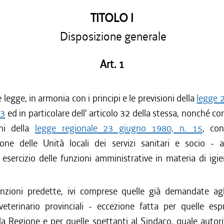
TITOLO I
Disposizione generale
Art. 1
 legge, in armonia con i principi e le previsioni della
legge 
33
ed in particolare dell' articolo 32 della stessa, nonché con
oni della
legge regionale 23 giugno 1980, n. 15
, con
one delle Unità locali dei servizi sanitari e socio - as
l' esercizio delle funzioni amministrative in materia di igi
unzioni predette, ivi comprese quelle già demandate agli
eterinario provinciali - eccezione fatta per quelle es
lla Regione e per quelle spettanti al Sindaco, quale autori