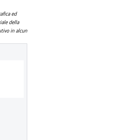
afica ed
iale della
utivo in alcun