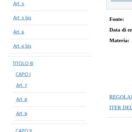
Art. 5
Art. 5 bis
Fonte:
Data di en
Art. 6
Materia:
Art. 6 bis
TITOLO III
CAPO I
Art. 7
REGOLAM
Art. 8
ITER DE
Art. 9
CAPO II