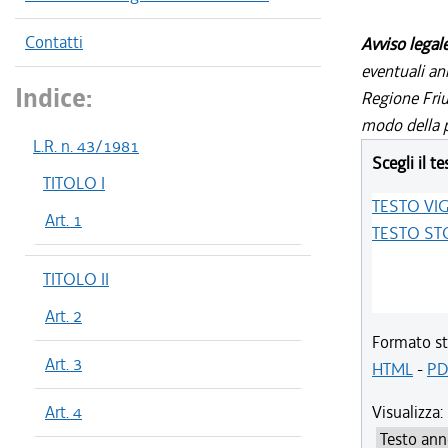
Contatti
Avviso legal
eventuali an
Indice:
Regione Friul
modo della p
L.R. n. 43/1981
Scegli il te
TITOLO I
TESTO VI
Art. 1
TESTO ST
TITOLO II
Art. 2
Formato st
Art. 3
HTML
-
PD
Art. 4
Visualizza: