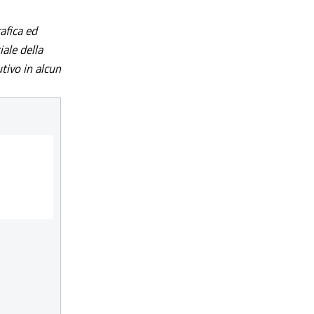
afica ed
iale della
utivo in alcun