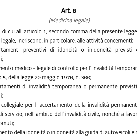
Art. 8
(Medicina legale)
, di cui all' articolo 1, secondo comma della presente legge
legale, ineriscono, in particolare, alle attività concernenti:
rtamenti preventivi di idoneità o inidoneità previsti
i;
mento medico - legale di controllo per l' invalidità temporan
olo 5, della legge 20 maggio 1970, n. 300;
ertamenti di invalidità temporanea o permanente previsti
i;
tà collegiale per l' accertamento della invalidità permane
di servizio, nell' ambito dell' invalidità civile, nonché a favo
domuti;
mento della idoneità o inidoneità alla guida di autoveicoli e 