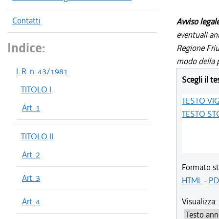
Contatti
Avviso legal
eventuali an
Indice:
Regione Friul
modo della p
L.R. n. 43/1981
Scegli il te
TITOLO I
TESTO VI
Art. 1
TESTO ST
TITOLO II
Art. 2
Formato st
Art. 3
HTML
-
PD
Art. 4
Visualizza: