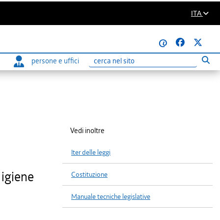
ITA
@
persone e uffici
Eseg
Ricerca
Vedi inoltre
Iter delle leggi
 igiene
Costituzione
Manuale tecniche legislative