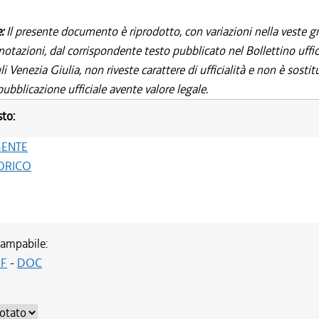
e:
Il presente documento è riprodotto, con variazioni nella veste gr
notazioni, dal corrispondente testo pubblicato nel Bollettino uffic
i Venezia Giulia, non riveste carattere di ufficialità e non è sostit
ubblicazione ufficiale avente valore legale.
sto:
GENTE
ORICO
ampabile:
F
-
DOC