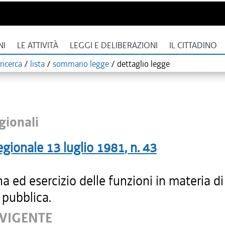
NI
LE ATTIVITÀ
LEGGI E DELIBERAZIONI
IL CITTADINO
ricerca
/
lista
/
sommario legge
/
dettaglio legge
gionali
egionale
13 luglio 1981
, n.
43
na ed esercizio delle funzioni in materia di
 pubblica.
 VIGENTE