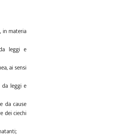
, in materia
 da leggi e
ea, ai sensi
 da leggi e
nte da cause
re dei ciechi
natanti;