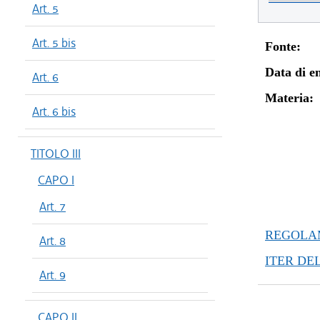
Art. 5
Art. 5 bis
Fonte:
Data di en
Art. 6
Materia:
Art. 6 bis
TITOLO III
CAPO I
Art. 7
REGOLAM
Art. 8
ITER DE
Art. 9
CAPO II