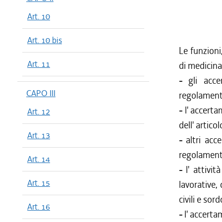
Art. 10
Art. 10 bis
Le funzioni
Art. 11
di medicina 
-
gli acce
CAPO III
regolament
-
l' accerta
Art. 12
dell' artic
Art. 13
-
altri acc
regolament
Art. 14
-
l' attivi
Art. 15
lavorative, 
civili e sor
Art. 16
-
l' accerta