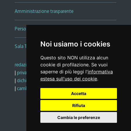
Amministrazione trasparente
Persone e Uffici
Noi usiamo i cookies
Sala Tiziano Tessitori
Questo sito NON utilizza alcun
redazione web
|
note legali
|
glossario
cookie di profilazione. Se vuoi
saperne di più leggi l'
informativa
|
privacy
|
social media policy
estesa sull'uso dei cookie
.
|
dichiarazione di accessibilità
|
feedback
|
cambio preferenze cookie
Accetta
Rifiuta
Realizzato da
Cambia le preferenze