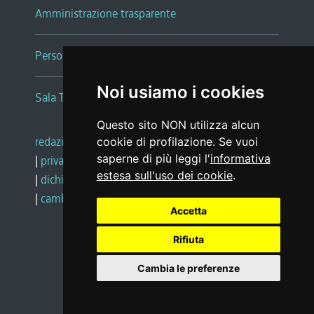
Amministrazione trasparente
Persone e Uffici
Noi usiamo i cookies
Sala Tiziano Tessitori
Questo sito NON utilizza alcun
redazione web
|
note legali
|
glossario
cookie di profilazione. Se vuoi
saperne di più leggi l'
informativa
|
privacy
|
social media policy
estesa sull'uso dei cookie
.
|
dichiarazione di accessibilità
|
feedback
|
cambio preferenze cookie
Accetta
Rifiuta
Realizzato da
Cambia le preferenze