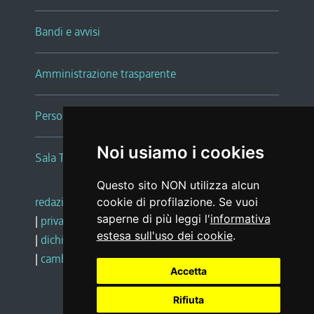
Bandi e avvisi
Amministrazione trasparente
Persone e Uffici
Noi usiamo i cookies
Sala Tiziano Tessitori
Questo sito NON utilizza alcun
redazione web
|
note legali
|
glossario
cookie di profilazione. Se vuoi
saperne di più leggi l'
informativa
|
privacy
|
social media policy
estesa sull'uso dei cookie
.
|
dichiarazione di accessibilità
|
feedback
|
cambio preferenze cookie
Accetta
Rifiuta
Realizzato da