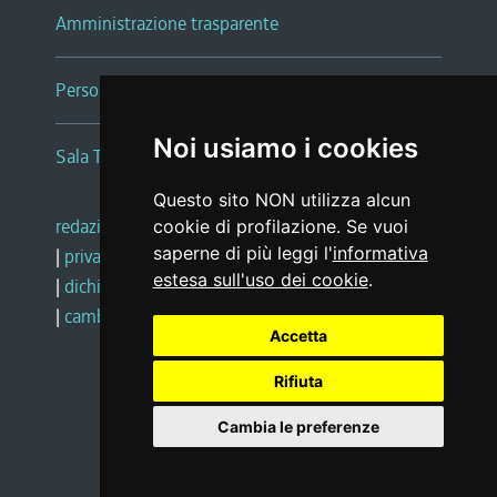
Amministrazione trasparente
Persone e Uffici
Noi usiamo i cookies
Sala Tiziano Tessitori
Questo sito NON utilizza alcun
redazione web
|
note legali
|
glossario
cookie di profilazione. Se vuoi
saperne di più leggi l'
informativa
|
privacy
|
social media policy
estesa sull'uso dei cookie
.
|
dichiarazione di accessibilità
|
feedback
|
cambio preferenze cookie
Accetta
Rifiuta
Realizzato da
Cambia le preferenze