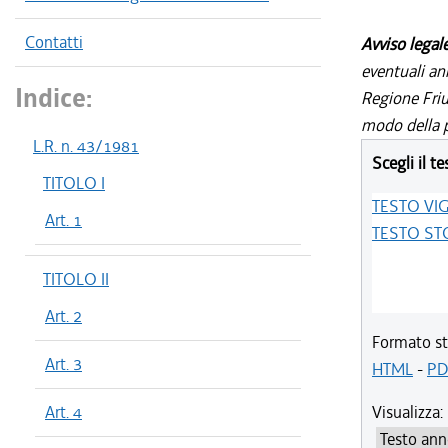
Contatti
Avviso legal
eventuali an
Indice:
Regione Friul
modo della p
L.R. n. 43/1981
Scegli il te
TITOLO I
TESTO VI
Art. 1
TESTO ST
TITOLO II
Art. 2
Formato st
Art. 3
HTML
-
PD
Art. 4
Visualizza: