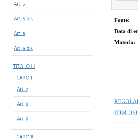
Art. 5
Art. 5 bis
Fonte:
Data di en
Art. 6
Materia:
Art. 6 bis
TITOLO III
CAPO I
Art. 7
REGOLAM
Art. 8
ITER DE
Art. 9
CAPO II