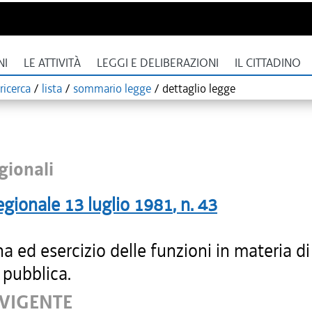
NI
LE ATTIVITÀ
LEGGI E DELIBERAZIONI
IL CITTADINO
ricerca
/
lista
/
sommario legge
/
dettaglio legge
gionali
egionale
13 luglio 1981
, n.
43
na ed esercizio delle funzioni in materia di
 pubblica.
 VIGENTE