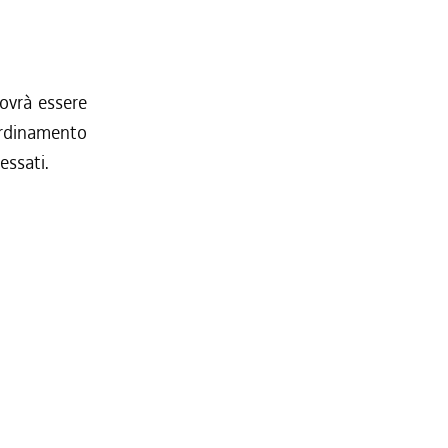
dovrà essere
oordinamento
ressati.