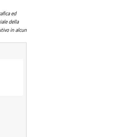
afica ed
iale della
utivo in alcun