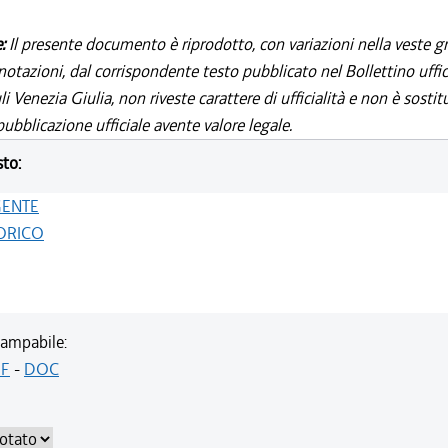
e:
Il presente documento è riprodotto, con variazioni nella veste gr
notazioni, dal corrispondente testo pubblicato nel Bollettino uffic
i Venezia Giulia, non riveste carattere di ufficialità e non è sostit
ubblicazione ufficiale avente valore legale.
sto:
GENTE
ORICO
ampabile:
F
-
DOC