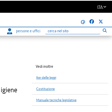
ITA
@
persone e uffici
Eseg
Ricerca
Vedi inoltre
Iter delle leggi
 igiene
Costituzione
Manuale tecniche legislative