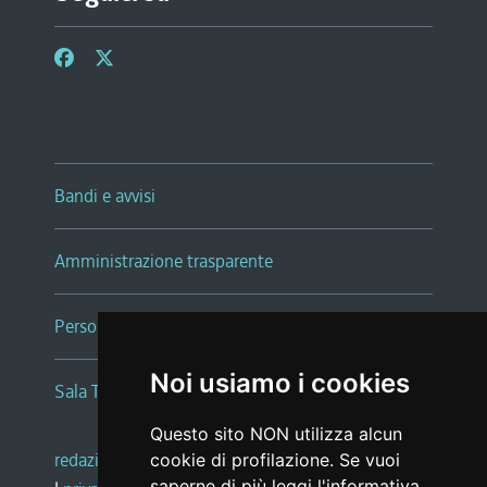
Bandi e avvisi
Amministrazione trasparente
Persone e Uffici
Noi usiamo i cookies
Sala Tiziano Tessitori
Questo sito NON utilizza alcun
redazione web
|
note legali
|
glossario
cookie di profilazione. Se vuoi
saperne di più leggi l'
informativa