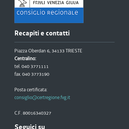
Recapiti e contatti
Piazza Oberdan 6, 34133 TRIESTE
Centralino:
tel. 040 3771111
fax. 040 3773190
Posta certificata:
consiglio@certregione.fvg.it
C.F. 80016340327
Seguici su