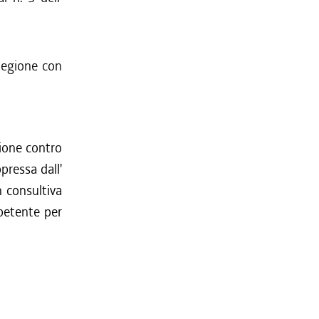
Regione con
zione contro
ppressa dall'
n consultiva
petente per