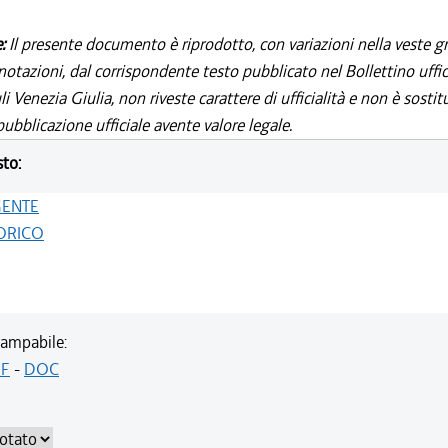
e:
Il presente documento è riprodotto, con variazioni nella veste gr
notazioni, dal corrispondente testo pubblicato nel Bollettino uffic
i Venezia Giulia, non riveste carattere di ufficialità e non è sostit
ubblicazione ufficiale avente valore legale.
sto:
GENTE
ORICO
ampabile:
F
-
DOC