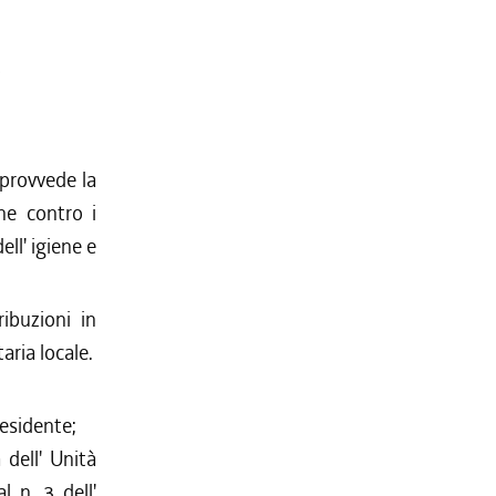
provvede la
ne contro i
ell' igiene e
ibuzioni in
aria locale.
residente;
 dell' Unità
al n. 3 dell'