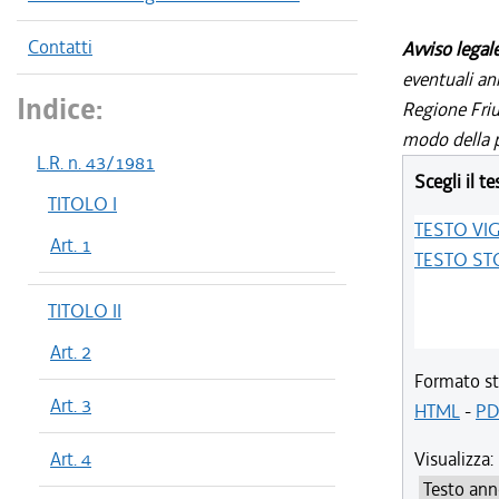
Contatti
Avviso legal
eventuali an
Indice:
Regione Friul
modo della p
L.R. n. 43/1981
Scegli il te
TITOLO I
TESTO VI
Art. 1
TESTO ST
TITOLO II
Art. 2
Formato st
Art. 3
HTML
-
PD
Art. 4
Visualizza: