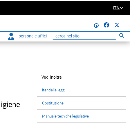
ITA
@
persone e uffici
Eseg
Ricerca
Vedi inoltre
Iter delle leggi
 igiene
Costituzione
Manuale tecniche legislative