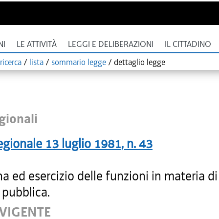
NI
LE ATTIVITÀ
LEGGI E DELIBERAZIONI
IL CITTADINO
ricerca
/
lista
/
sommario legge
/
dettaglio legge
gionali
egionale
13 luglio 1981
, n.
43
na ed esercizio delle funzioni in materia di
 pubblica.
 VIGENTE