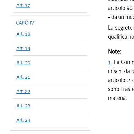
Art. 17
articolo 90
-
da un med
CAPO IV
La segrete
Art. 18
qualifica no
Art. 19
Note:
1
La Commi
Art. 20
i rischi da 
Art. 21
articolo 2 
sono trasf
Art. 22
materia.
Art. 23
Art. 24