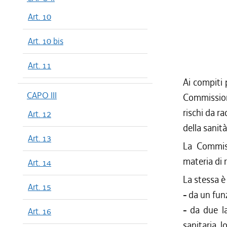
Art. 10
Art. 10 bis
Art. 11
Ai compiti p
CAPO III
Commission
rischi da ra
Art. 12
della sanità
Art. 13
La Commiss
materia di r
Art. 14
La stessa è
Art. 15
-
da un funz
-
da due la
Art. 16
sanitaria lo