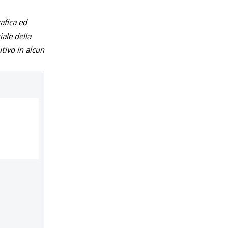
afica ed
iale della
utivo in alcun