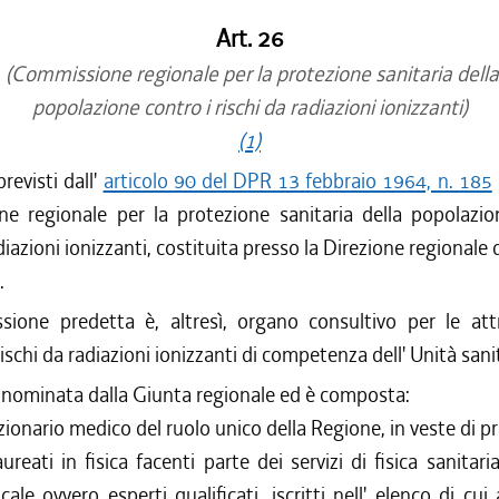
Art. 26
(Commissione regionale per la protezione sanitaria della
popolazione contro i rischi da radiazioni ionizzanti)
(1)
revisti dall'
articolo 90 del DPR 13 febbraio 1964, n. 185
e regionale per la protezione sanitaria della popolazio
diazioni ionizzanti, costituita presso la Direzione regionale d
.
ione predetta è, altresì, organo consultivo per le attr
ischi da radiazioni ionizzanti di competenza dell' Unità sanit
 nominata dalla Giunta regionale ed è composta:
ionario medico del ruolo unico della Regione, in veste di p
ureati in fisica facenti parte dei servizi di fisica sanitaria
cale ovvero esperti qualificati, iscritti nell' elenco di cui 