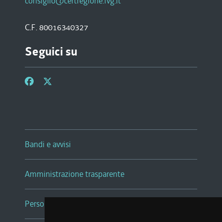
consiglio@certregione.fvg.it
C.F. 80016340327
Seguici su
Bandi e avvisi
Amministrazione trasparente
Persone e Uffici