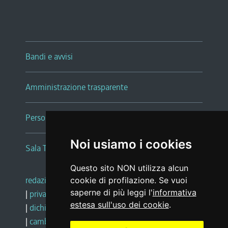
Bandi e avvisi
Amministrazione trasparente
Persone e Uffici
Noi usiamo i cookies
Sala Tiziano Tessitori
Questo sito NON utilizza alcun
redazione web
|
note legali
|
glossario
cookie di profilazione. Se vuoi
saperne di più leggi l'
informativa
|
privacy
|
social media policy
estesa sull'uso dei cookie
.
|
dichiarazione di accessibilità
|
feedback
|
cambio preferenze cookie