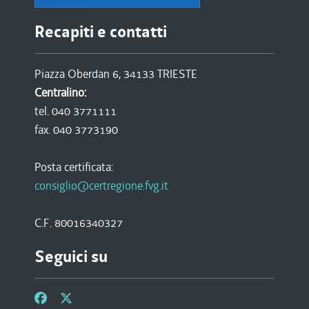
Recapiti e contatti
Piazza Oberdan 6, 34133 TRIESTE
Centralino:
tel. 040 3771111
fax. 040 3773190
Posta certificata:
consiglio@certregione.fvg.it
C.F. 80016340327
Seguici su