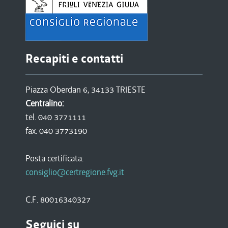
Recapiti e contatti
Piazza Oberdan 6, 34133 TRIESTE
Centralino:
tel. 040 3771111
fax. 040 3773190
Posta certificata:
consiglio@certregione.fvg.it
C.F. 80016340327
Seguici su