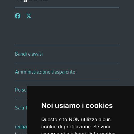
Bandi e avvisi
Amministrazione trasparente
Persone e Uffici
Noi usiamo i cookies
Sala Tiziano Tessitori
Questo sito NON utilizza alcun
redazione web
|
note legali
|
glossario
cookie di profilazione. Se vuoi
saperne di più leggi l'
informativa