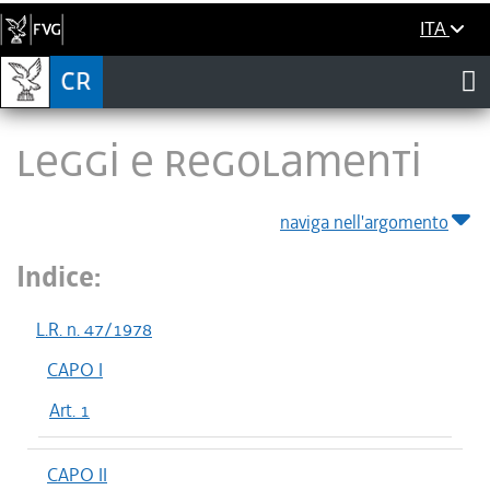
ITA
LEGGI E REGOLAMENTI
naviga nell'argomento
Indice:
L.R. n. 47/1978
CAPO I
Art. 1
CAPO II