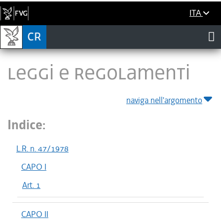
ITA
LEGGI E REGOLAMENTI
naviga nell'argomento
Indice:
L.R. n. 47/1978
CAPO I
Art. 1
CAPO II