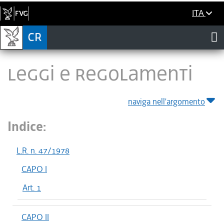
ITA
LEGGI E REGOLAMENTI
naviga nell'argomento
Indice:
L.R. n. 47/1978
CAPO I
Art. 1
CAPO II