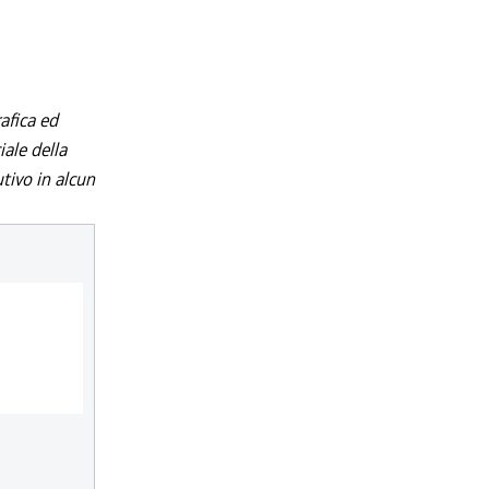
afica ed
iale della
utivo in alcun