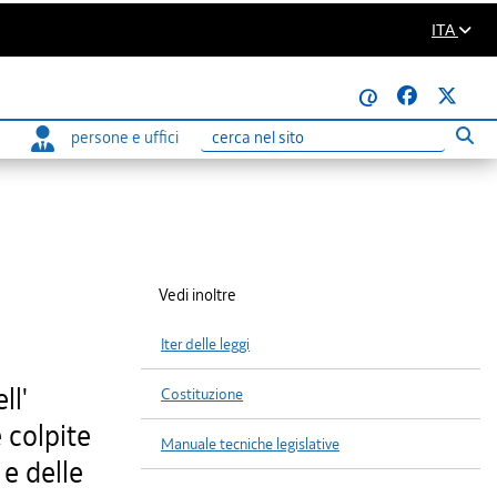
ITA
@
persone e uffici
Eseg
Ricerca
Vedi inoltre
Iter delle leggi
ll'
Costituzione
 colpite
Manuale tecniche legislative
 e delle