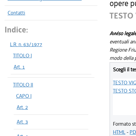
opere p
Contatti
TESTO
Indice:
Avviso legal
eventuali an
L.R. n. 63/1977
Regione Friul
TITOLO I
modo della p
Art. 1
Scegli il te
TESTO VI
TITOLO II
TESTO ST
CAPO I
Art. 2
Art. 3
Formato st
HTML
-
PD