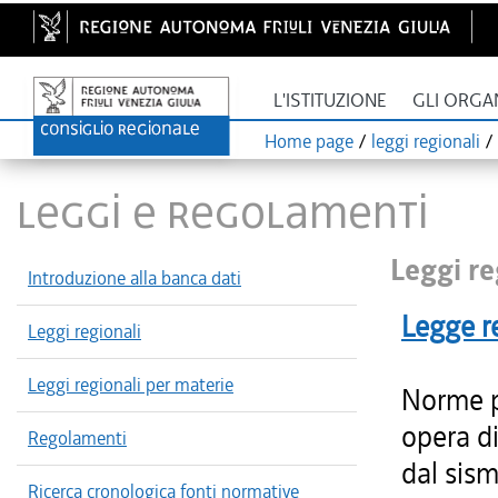
L'ISTITUZIONE
GLI ORGA
Home page
/
leggi regionali
/
LEGGI E REGOLAMENTI
Leggi re
Introduzione alla banca dati
Legge r
Leggi regionali
Leggi regionali per materie
Norme pr
opera di
Regolamenti
dal sisma
Ricerca cronologica fonti normative