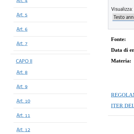
Art. 4
Visualizza:
Art. 5
Art. 6
Fonte:
Art. 7
Data di en
CAPO II
Materia:
Art. 8
Art. 9
REGOLAM
Art. 10
ITER DE
Art. 11
Art. 12