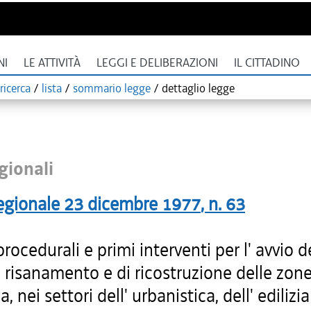
NI
LE ATTIVITÀ
LEGGI E DELIBERAZIONI
IL CITTADINO
ricerca
/
lista
/
sommario legge
/
dettaglio legge
gionali
egionale
23 dicembre 1977
, n.
63
ocedurali e primi interventi per l' avvio de
 risanamento e di ricostruzione delle zone
, nei settori dell' urbanistica, dell' edilizia