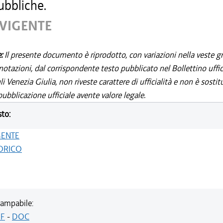
ubbliche.
 VIGENTE
e:
Il presente documento è riprodotto, con variazioni nella veste gr
notazioni, dal corrispondente testo pubblicato nel Bollettino uffic
i Venezia Giulia, non riveste carattere di ufficialità e non è sostit
ubblicazione ufficiale avente valore legale.
sto:
GENTE
ORICO
ampabile:
F
-
DOC