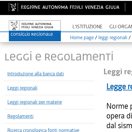
L'ISTITUZIONE
GLI ORGA
Home page
/
leggi regionali
/
LEGGI E REGOLAMENTI
Leggi re
Introduzione alla banca dati
Legge r
Leggi regionali
Leggi regionali per materie
Norme pr
opera di
Regolamenti
dal sisma
Ricerca cronologica fonti normative