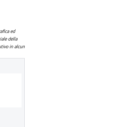
afica ed
iale della
utivo in alcun