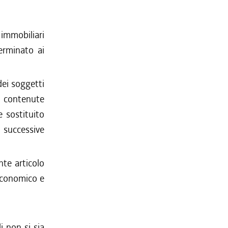
 immobiliari
erminato ai
dei soggetti
ni contenute
e sostituito
successive
nte articolo
 economico e
i non si sia