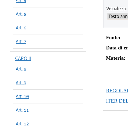
Art. 4
Visualizza:
Art. 5
Art. 6
Fonte:
Art. 7
Data di en
CAPO II
Materia:
Art. 8
Art. 9
REGOLAM
Art. 10
ITER DE
Art. 11
Art. 12