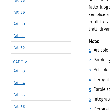
Art. 28
fatto luog
Art. 29
semplice ai
in affitto 
Art. 30
tratti di va
Art. 31
Note:
Art. 32
1
Articolo
2
Parole a
CAPO V
3
Articolo
Art. 33
4
Derogata 
Art. 34
5
Parole s
Art. 35
6
Integrata
Art. 36
7
Derogata