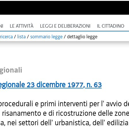
NI
LE ATTIVITÀ
LEGGI E DELIBERAZIONI
IL CITTADINO
ricerca
/
lista
/
sommario legge
/
dettaglio legge
gionali
egionale
23 dicembre 1977
, n.
63
ocedurali e primi interventi per l' avvio de
 risanamento e di ricostruzione delle zone
, nei settori dell' urbanistica, dell' edilizia