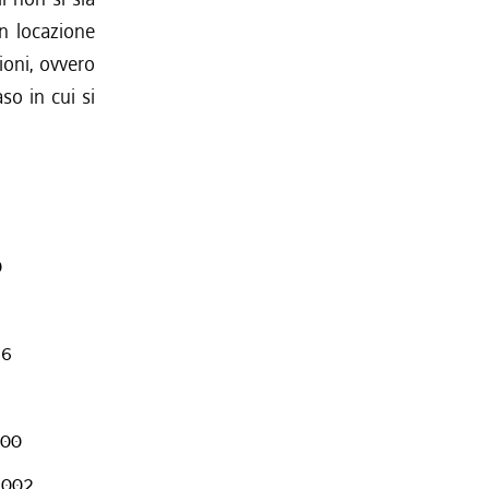
n locazione
ioni, ovvero
so in cui si
0
96
000
2002