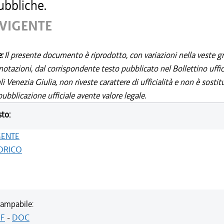
ubbliche.
 VIGENTE
e:
Il presente documento è riprodotto, con variazioni nella veste gr
notazioni, dal corrispondente testo pubblicato nel Bollettino uffic
i Venezia Giulia, non riveste carattere di ufficialità e non è sostit
ubblicazione ufficiale avente valore legale.
sto:
GENTE
ORICO
ampabile:
F
-
DOC