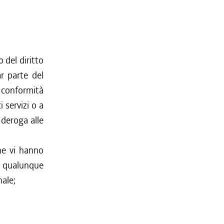
 del diritto
ar parte del
n conformità
i servizi o a
 deroga alle
che vi hanno
un qualunque
nale;