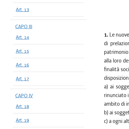
Art. 13
CAPO III
1.
Le nuove 
Art. 14
di prelazio
Art. 15
patrimonio 
alla loro de
Art. 16
finalità so
disposizioni
Art. 17
a) ai sogge
rinunciato 
CAPO IV
ambito di i
Art. 18
b) ai sogge
Art. 19
c) a ogni a