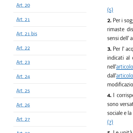
Art. 20
(5)
Art. 21
2.
Per i sog
rimaste di
Art. 21 bis
sensi dell' 
Art. 22
3.
Per l' ac
indicati al
Art. 23
nell'
articol
dall'
artico
Art. 24
modificazio
Art. 25
4.
I corrisp
sono versat
Art. 26
sociale e la
Art. 27
(7)
5.
Le unità 