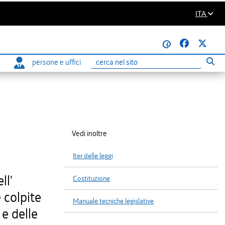
ITA
@
persone e uffici
Eseg
Ricerca
Vedi inoltre
Iter delle leggi
ll'
Costituzione
 colpite
Manuale tecniche legislative
 e delle