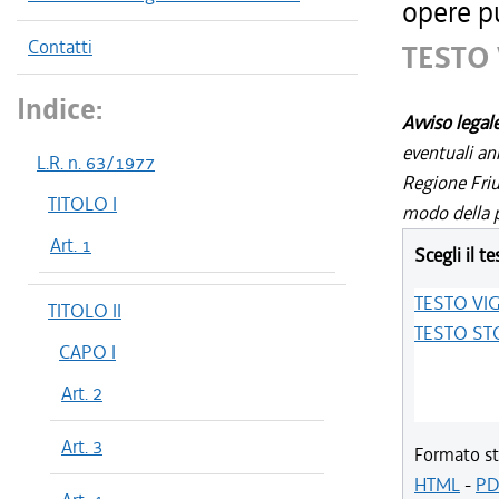
opere p
Contatti
TESTO
Indice:
Avviso legal
eventuali an
L.R. n. 63/1977
Regione Friul
TITOLO I
modo della p
Art. 1
Scegli il te
TESTO VI
TITOLO II
TESTO ST
CAPO I
Art. 2
Art. 3
Formato st
HTML
-
PD